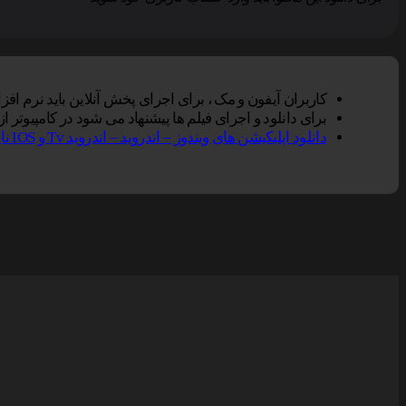
کاربران آیفون و مک ، برای اجرای پخش آنلاین باید نرم افزار VLC Player را بر روی دستگاه خود نصب کنند, سپس گزینه پخش آنلاین را در مرورگر سافاری انتخاب نم
برای دانلود و اجرای فیلم ها پیشنهاد می شود در کامپیوتر از نرم افزار Vlc و در تلفن همراه از Vlc یا Mxplayer و یا er
دانلود اپلیکیشن های ویندوز – اندروید – اندروید Tv و IOS ناین مووی.