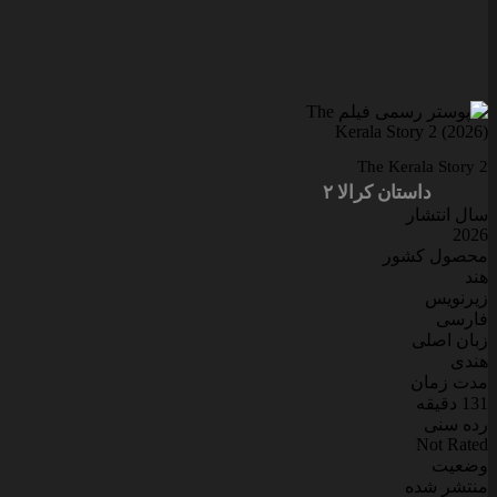
The Kerala Story 2
داستان کرالا ۲
سال انتشار
2026
محصول کشور
هند
زیرنویس
فارسی
زبان اصلی
هندی
مدت زمان
131 دقیقه
رده سنی
Not Rated
وضعیت
منتشر شده