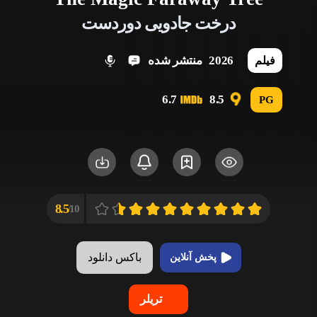
درخت جادویی دوردست
2026
منتشر شده
فیلم
6.7
8.5
PG
8.5
10/
باکس دانلود
پخش آنلاین
تریلر