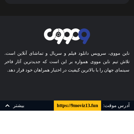
ناین مووی، سرویس دانلود فیلم و سریال و تماشای آنلاین است.
تلاش تیم ناین مووی همواره بر این است که جدیدترین آثار فاخر
سینمای جهان را با بالاترین کیفیت در اختیار همراهان خود قرار دهد.
مجله
همکاری با ما
آدرس موقت:
https://9moviz13.fun
بیشتر
قیمت ها
سوالات متداول
تماس با ما
قوانین و مقررات
زیرنویس چسبیده فارسی
زیرنویس فارسی
YTS
کارت هدیه
پشتیبانی و تیکت