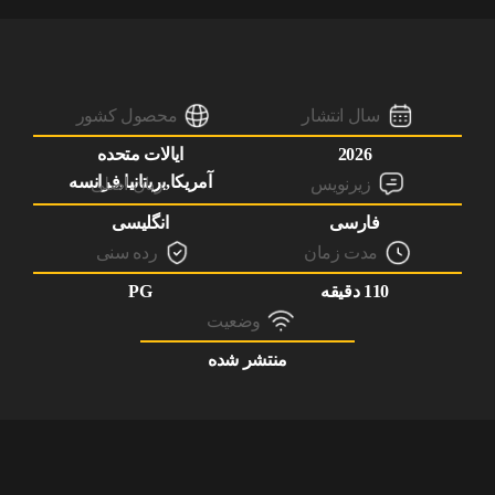
سال انتشار
محصول کشور
2026
ایالات متحده
آمریکا,بریتانیا,فرانسه
زیرنویس
زبان اصلی
فارسی
انگلیسی
مدت زمان
رده سنی
110 دقیقه
PG
وضعیت
منتشر شده