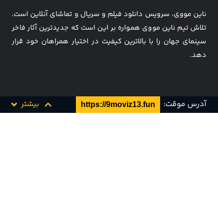
ناین مووی، سرویس دانلود فیلم و سریال و تماشای آنلاین است.
تلاش تیم ناین مووی همواره بر این است که جدیدترین آثار فاخر
سینمای جهان را با بالاترین کیفیت در اختیار همراهان خود قرار
دهد.
آدرس موقت:
بیشتر
https://9moviz13.fun
مجله
همکاری با ما
قیمت ها
سوالات متداول
تماس با ما
قوانین و مقررات
کارت هدیه
پشتیبانی و تیکت
Info [at] 9movie [dot] tv