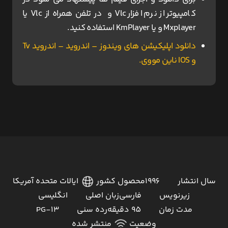
کامپیوتر از نرم افزار Vlc و در تلفن همراه از Vlc یا
Mxplayer و یا KmPlayer استفاده کنید.
دانلود اپلیکیشن های ویندوز – اندروید – اندروید Tv
و IOS ناین مووی.
سال انتشار
1996
محصول کشور
ایالات متحده آمریکا
زیرنویس
فارسی
زبان اصلی
انگلیسی
مدت زمان
95 دقیقه
رده سنی
PG-13
وضعیت
منتشر شده