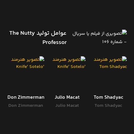
عوامل تولید The Nutty
Professor
d
Don Zimmerman
Julio Macat
Tom Shadyac
d
Don Zimmerman
Julio Macat
Tom Shadyac