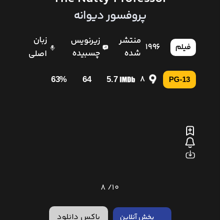
پروفسور دیوانه
زبان
منتشر
زیرنویس
1996
فیلم
شده
چسبیده
اصلی
8
63%
64
5.7
PG-13
8
10/
باکس دانلود
پخش آنلاین