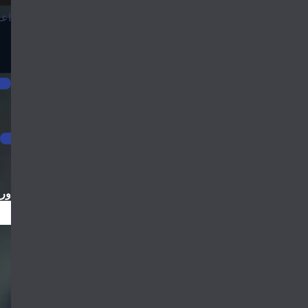
اعل
ورو