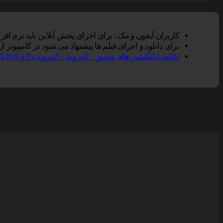
کاربران آیفون و مک ، برای اجرای پخش آنلاین باید نرم افزار VLC Player را بر روی دستگاه خود نصب کنند, سپس گزینه پخش آنلاین را در مرورگر سافاری انتخاب نم
برای دانلود و اجرای فیلم ها پیشنهاد می شود در کامپیوتر از نرم افزار Vlc و در تلفن همراه از Vlc یا Mxplayer و یا er
دانلود اپلیکیشن های ویندوز – اندروید – اندروید Tv و IOS ناین مووی.