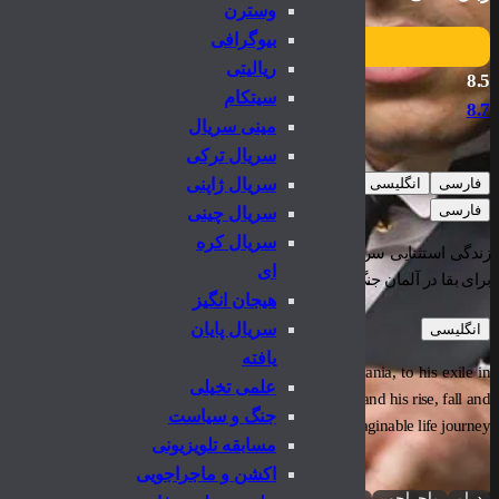
وسترن
بیوگرافی
ریالیتی
8.5
سیتکام
8.7
مینی سریال
سریال ترکی
فارسی
انگلیسی
سریال ژاپنی
فارسی
سریال چینی
سریال کره
زندگی استثنایی سرجیو چلیبیداکه؛ از کودکی در رومانی تا تبعید در پی رویای
ای
برای بقا در آلمان جنگ‌زده تا فراز و نشیب‌های پی‌در‌پی، همه در یک سفر زندگی 
هیجان انگیز
سریال پایان
انگلیسی
یافته
 life of Sergiu Celibidache. From his childhood in Romania, to his exile in
علمی تخیلی
er in music, his struggle for survival in wartime Germany and his rise, fall and
جنگ و سیاست
rise again, in an unimaginable life journey.
مسابقه تلویزیونی
اکشن و ماجراجویی
درام
ماجراجویی
موسیقی