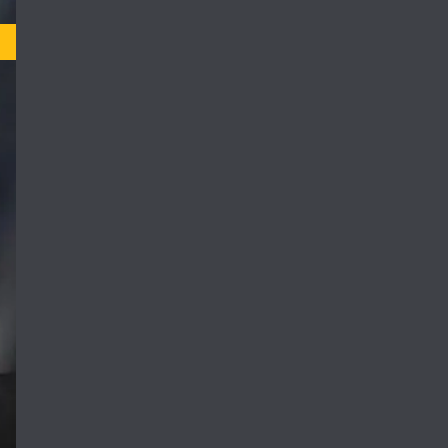
Not Rated
 موسیقی، از تلاش
باورنکردنی.
The extraordinary
pursuit of a care