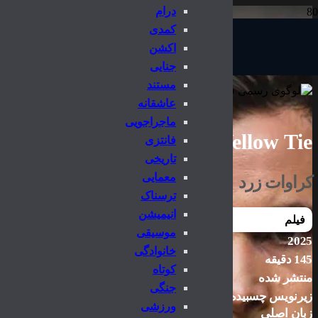
درام
کمدی
اکشن
جنایی
مستند
عاشقانه
ماجراجویی
The Yellow Tie
فانتزی
تاریخی
معمایی
کراوات زرد
ترسناک
انیمیشن
فیلم
موسیقی
2025
خانوادگی
145 دقیقه
کوتاه
منتشر شده
جنگی
زیرنویس چسبیده
ورزشی
زبان اصلی