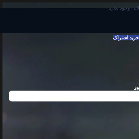
انی وجود ندارد
خرید اشتراک
د