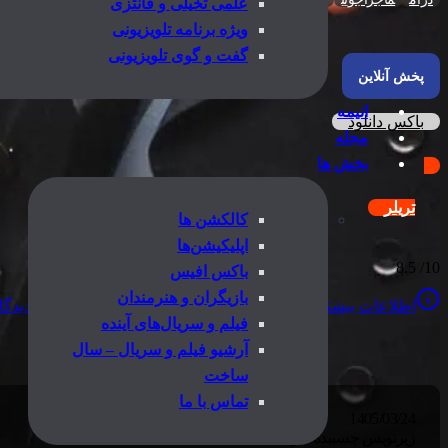
علمی تخیلی و فانتزی
ویژه برنامه تلویزیونی
گفت و گوی تلویزیونی
پخش آنلاین
انیمه
باکس دانلود
مجله
بخش ها
تریلر
کالکشن ها
اپلیکیشن‌ها
8.5
10/
باکس افیس
بازیگران و هنرمندان
اطلاعات بیشتر
بازیگران
کالکشن‌ها
زیرنویس‌ها
دیدگاه
فیلم و سریال‌های آینده
آرشیو فیلم و سریال – سال
ساخت
تماس با ما
1405/03/24
زیرنویس چسبیده فارسی اضافه شد