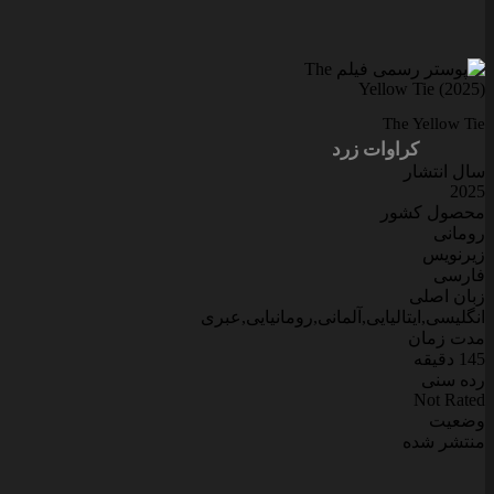
The Yellow Tie
کراوات زرد
سال انتشار
2025
محصول کشور
رومانی
زیرنویس
فارسی
زبان اصلی
انگلیسی,ایتالیایی,آلمانی,رومانیایی,عبری
مدت زمان
145 دقیقه
رده سنی
Not Rated
وضعیت
منتشر شده