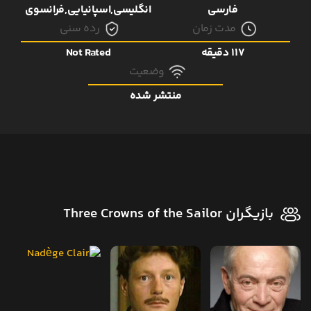
فارسی
انگلیسی,اسپانیایی,فرانسوی
مدت زمان
رده سنی
117 دقیقه
Not Rated
وضعیت
منتشر شده
بازیگران Three Crowns of the Sailor