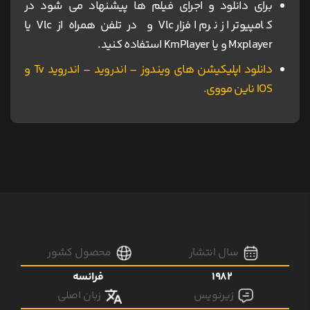
برای دانلود و اجرای فیلم ها پیشنهاد می شود در
کامپیوتر از نرم افزار Vlc و در تلفن همراه از Vlc یا
Mxplayer و یا KmPlayer استفاده کنید.
دانلود اپلیکیشن های ویندوز – اندروید – اندروید Tv و
IOS ناین مووی.
سال انتشار
محصول کشور
1982
فرانسه
زیرنویس
زبان اصلی