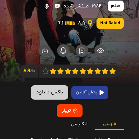
1982
منتشر شده
فیلم
7.1
8.9
Not Rated
8.9
10/
باکس دانلود
پخش آنلاین
تریلر
فارسی
انگلیسی