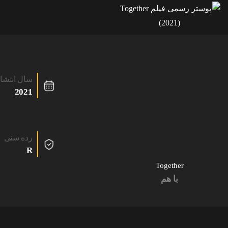
سال انتشا
2021
رده سنی
R
Together
با هم