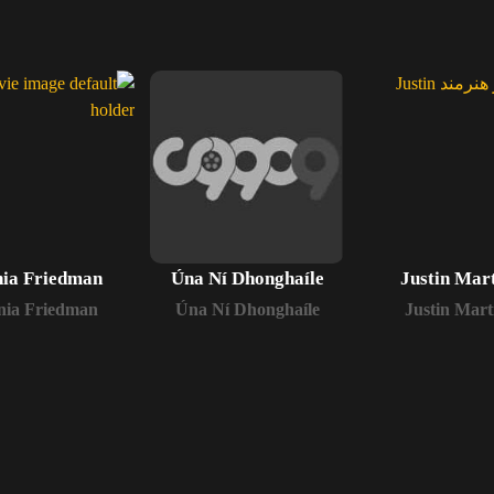
nia Friedman
Úna Ní Dhonghaíle
Justin Mar
nia Friedman
Úna Ní Dhonghaíle
Justin Mart