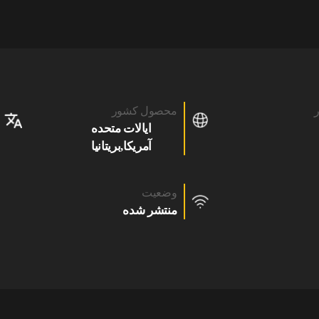
ر
محصول کشور
ایالات متحده
آمریکا,بریتانیا
وضعیت
منتشر شده