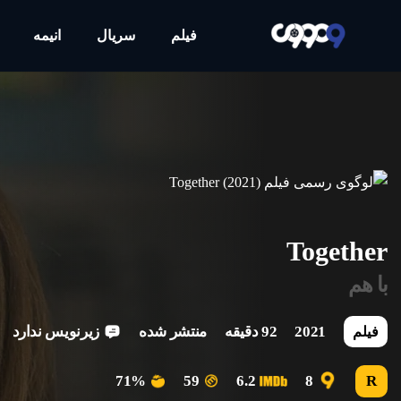
فیلم
سریال
انیمه
Together
با هم
2021
92 دقیقه
منتشر شده
زیرنویس ندارد
فیلم
71%
59
6.2
8
R