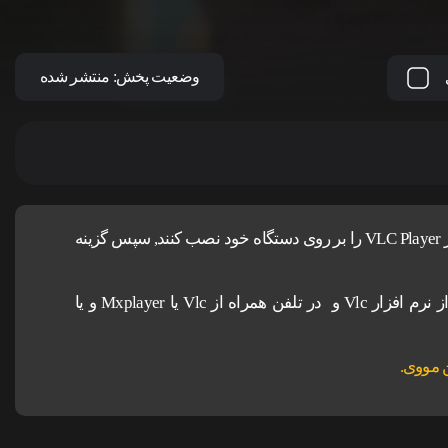
وضعیت پخش:
منتشر شده
کاربران آیفون و مک ، برای اجرای پخش آنلاین باید نرم افزار VLC Player را بر روی دستگاه خود نصب کنند, سپس گزینه
برای دانلود و اجرای فیلم ها پیشنهاد می شود در کامپیوتر از نرم افزار Vlc و در تلفن همراه از Vlc یا Mxplayer و یا