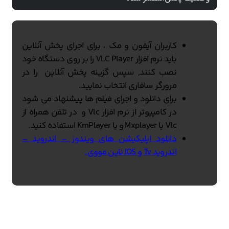
کاربران آیفون و مک ، برای اجرای پخش آنلاین
باید نرم افزار VLC Player را بر روی دستگاه خود
نصب کنند, سپس گزینه پخش آنلاین را در
مرورگر سافاری انتخاب نمایید.
برای دانلود و اجرای فیلم ها پیشنهاد می شود
در کامپیوتر از نرم افزار Vlc و در تلفن همراه از
Vlc یا Mxplayer و یا KmPlayer استفاده کنید.
دانلود اپلیکیشن های ویندوز – اندروید –
اندروید Tv و IOS ناین مووی.