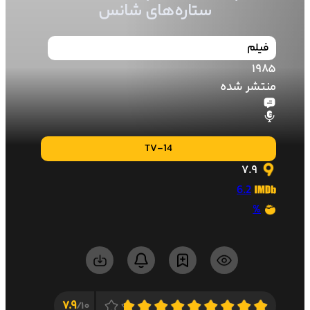
ستاره‌های شانس
فیلم
1985
منتشر شده
TV-14
7.9
6.2
%
7.9
10/