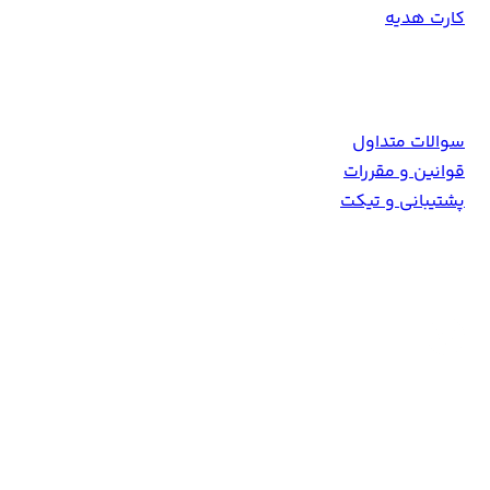
کارت هدیه
همکاری با ما
سوالات متداول
قوانین و مقررات
پشتیبانی و تیکت
Info [at] 9movie [dot] tv
ناین مووی را در شبکه های اجتماعی دنبال کنید!!!