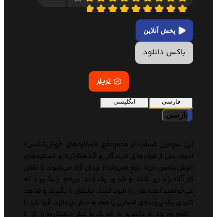
پخش آنلاین
باکس دانلود
تریلر
فارسی
انگلیسی
فارسی
این سومین قسمت از مجموعه‌ی «ستاره‌های خوش‌شانس»
است، پس از فیلم‌های «برندگان و گناهکاران» و «ستاره‌های
خوش‌شانس من». تیمِ معروف از زندان آزاد می‌شوند تا نقش
کارآگاه را بازی کنند و جلوی یک باند بیرحم را بگیرند که
می‌خواهند اعتبارشان را نابود کنند، جانشان را بگیرند و شاهد
کلیدی یک پرونده‌ی قضایی را هم به خطر بیندازند. آنها باید با
تمام وجود بجنگند و با کمک ماسلز، خلافکارها را از پا