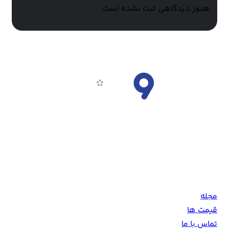
هنوز دیدگاهی ثبت نشده است
ناین مووی، سرویس دانلود فیلم و سریال و تماشای آنلاین است.
تلاش تیم ناین مووی همواره بر این است که جدیدترین آثار فاخر
سینمای جهان را با بالاترین کیفیت در اختیار همراهان خود قرار
دهد.
مجله
قیمت ها
تماس با ما