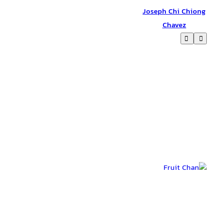
Joseph Chi Chiong
Chavez
عوامل تولید Twinkle, Twinkle Lucky Stars