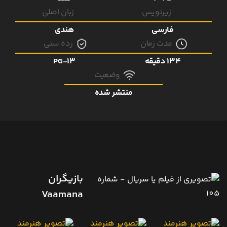
زیرنویس
زبان اصلی
فارسی
هندی
مدت زمان
رده سنی
134 دقیقه
PG-13
وضعیت
منتشر شده
بازیگران
Vaamana