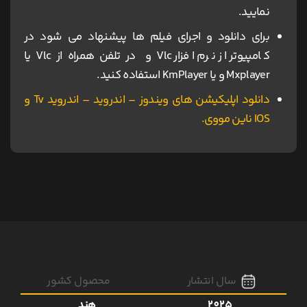
نمایید.
برای دانلود و اجرای فیلم ها پیشنهاد می شود در
کامپیوتر از نرم افزار Vlc و در تلفن همراه از Vlc یا
Mxplayer و یا KmPlayer استفاده کنید.
دانلود اپلیکیشن های ویندوز – اندروید – اندروید Tv و
IOS ناین مووی.
سال انتشار
محصول کشور
2025
هند