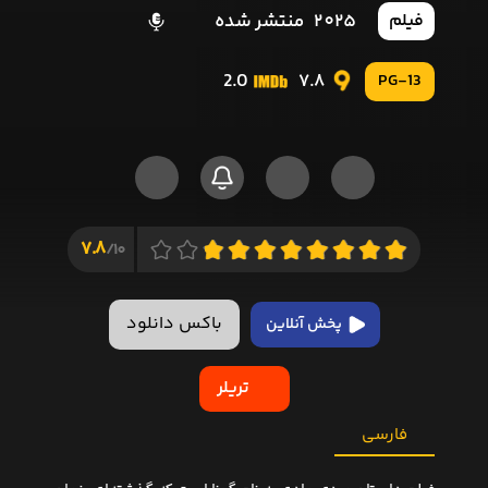
2025
منتشر شده
فیلم
2.0
7.8
PG-13
7.8
10/
باکس دانلود
پخش آنلاین
تریلر
فارسی