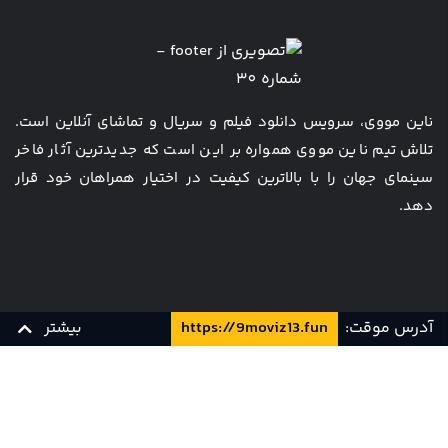
ناین مووی، سرویس دانلود فیلم و سریال و تماشای آنلاین است.
تلاش تیم ناین مووی همواره بر این است که جدیدترین آثار فاخر
سینمای جهان را با بالاترین کیفیت در اختیار همراهان خود قرار
دهد.
مجله
همکاری با ما
آدرس موقت:
https://9moviz13.fun
بیشتر
قیمت ها
سوالات متداول
تماس با ما
قوانین و مقررات
کارت هدیه
پشتیبانی و تیکت
زیرنویس چسبیده فارسی
زیرنویس فارسی
YTS