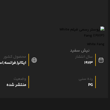
White Fang
نیش سفید
سال انتشار
محصول کشور
1973
ایتالیا,فرانسه,اس
رده سنی
وضعیت
PG
منتشر شده