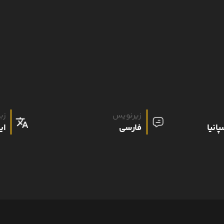
زیرنویس
زب
پانیا
فارسی
ای