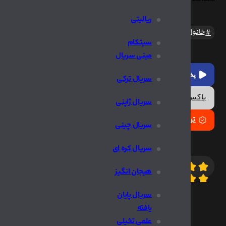
ریالیتی
خانوادگی
ماجراجویی
وسترن
سیتکام
مینی سریال
پخش آنلاین
سریال ترکی
باکس دانلود
سریال ژاپنی
تریلر
سریال چینی
سریال کره ای
7.5
10/
هیجان انگیز
سریال پایان
اطلاعات ب
یافته
علمی تخیلی