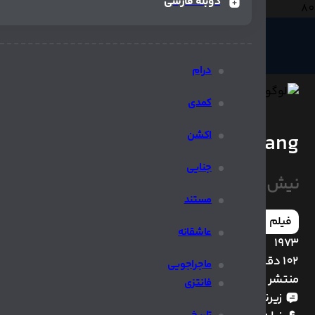
دوبله فارسی
درام
کمدی
اکشن
White Fang
جنایی
نیش سفید
مستند
فیلم
عاشقانه
1973
102 دقیقه
ماجراجویی
منتشر شده
فانتزی
زیرنویس چسبیده