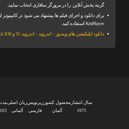
گزینه پخش آنلاین را در مرورگر سافاری انتخاب نمایید.
KmPlayer استفاده کنید.
دانلود اپلیکیشن های ویندوز – اندروید – اندروید Tv و IOS ناین مووی.
سال انتشار
محصول کشور
زیرنویس
زبان اصلی
مدت
1975
آلمان
فارسی
آلمانی
103 دقیقه