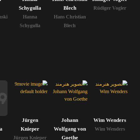
Schygulla
Blech
Rüdiger Vogler
nski
Hanna
Hans Christian
Schygulla
Blech
Jürgen
Johann
Wim Wenders
a
Knieper
Wolfgang von
Wim Wenders
Goethe
Jürgen Knieper