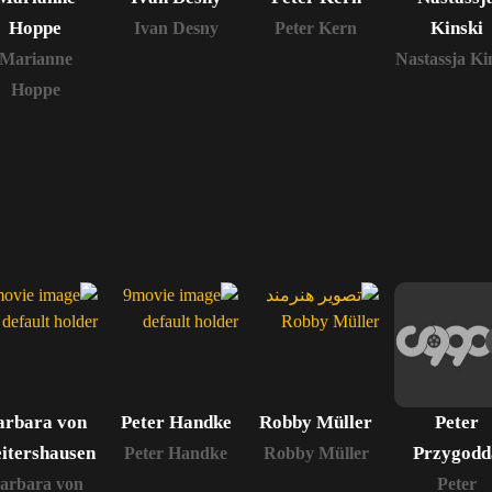
Hoppe
Kinski
Ivan Desny
Peter Kern
Marianne
Nastassja Ki
Hoppe
arbara von
Peter Handke
Robby Müller
Peter
itershausen
Przygodd
Peter Handke
Robby Müller
arbara von
Peter