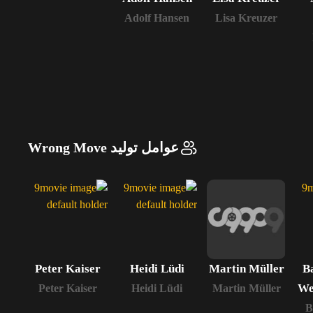
Adolf Hansen
Lisa Kreuzer
عوامل تولید Wrong Move
ée
Peter Kaiser
Heidi Lüdi
Martin Müller
B
We
ée
Peter Kaiser
Heidi Lüdi
Martin Müller
B