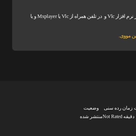
برای دانلود و اجرای فیلم ها پیشنهاد می شود در کامپیوتر از نرم افزار Vlc و در تلفن همراه از Vlc یا Mxplayer و یا
 زمان
رده سنی
وضعیت
Not Rated
منتشر شده