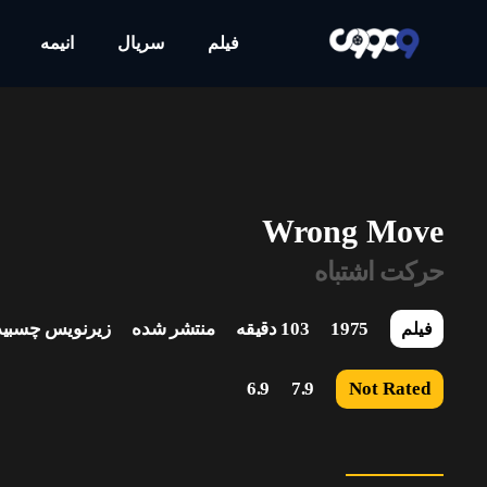
فیلم
سریال
انیمه
Wrong Move
حرکت اشتباه
1975
103 دقیقه
منتشر شده
زیرنویس چسبید
فیلم
6.9
7.9
Not Rated