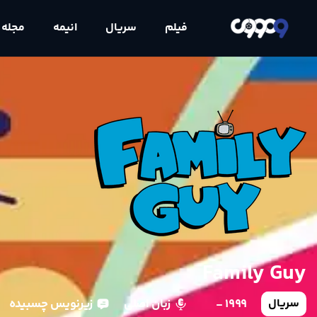
فیلم
سریال
انیمه
مجله
Family Guy
1999 -
زبان اصلی
زیرنویس چسبیده
سریال