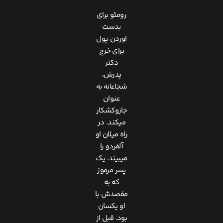
رومئو برای
بدست
اوردن پول
برای خرج
دکتر
پدرش،
شجاعانه به
عنوان
جاروکشکار
میکند. در
راه میلان او
آلفردو را
میبیند، یک
پسر مرموز
که به
مقصدش با
او یکسان
بود. قبل از