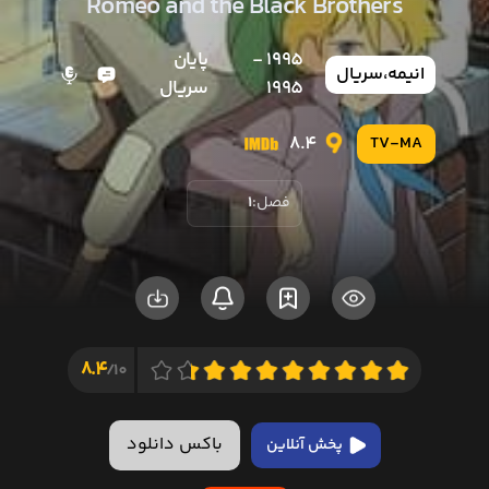
Romeo and the Black Brothers
1995 -
پایان
انیمه
،
سریال
1995
سریال
8.4
TV-MA
فصل:
1
8.4
10/
باکس دانلود
پخش آنلاین