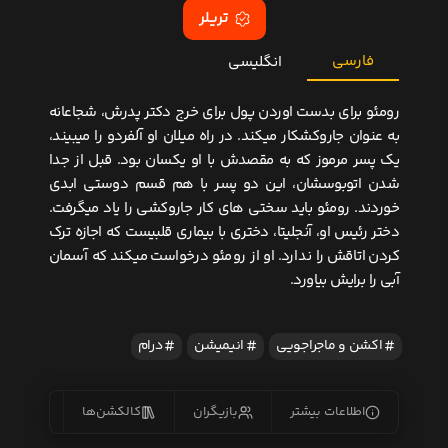
تریلر
فارسی
انگلیسی
رومئو برای بدست اوردن پول برای خرج دکتر پدرش، شجاعانه
به عنوان جاروکشکار میکند. در راه میلان او آلفردو را میبیند،
یک پسر مرموز که به مقصدش با او یکسان بود. قبل از جدا
شدن اتوبوسشان، این دو پسر با هم قسم دوستی ابدی
خوردند. رومئو باید سختی های کار جاروکشی را یاد میگرفت.
دختر رئیس او، آنجلیتا، دختری با بیماری قلبیست که اجازه ترک
کردن اتاقش را ندارد. او از رومئو درخواست میکند که آسمان
آبی را برایش بیاورد.
اکشن و ماجراجویی
انیمیشن
درام
اطلاعات بیشتر
بازیگران
کالکشن‌ها
زیرنو