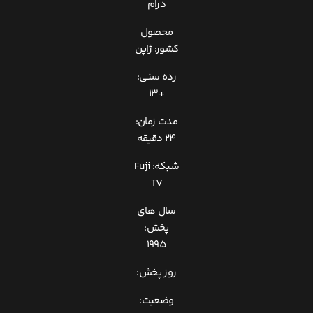
درام
محصول
کشور: ژاپن
رده سنی:
+13
مدت زمان:
24 دقیقه
شبکه: Fuji
TV
سال های
پخش:
1995
روز پخش:
وضعیت: