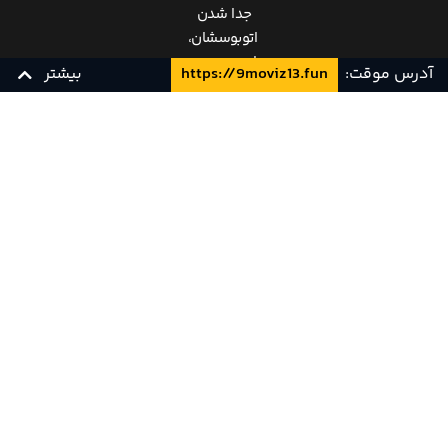
جدا شدن
اتوبوسشان،
این دو پسر
آدرس موقت:
https://9moviz13.fun
بیشتر
با هم
قسم
دوستی
WEB-DL 480p
زیرنویس فارسی
ابدی
خوردند.
رومئو باید
سختی
های کار
جاروکشی
را یاد
میگرفت.
دختر رئیس
او، آنجلیتا،
دختری با
بیماری
قلبیست که