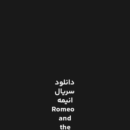
دانلود
سریال
انیمه
Romeo
and
the