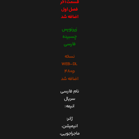
قسمت آخر
فصل اول
اضافه شد
زیرنویس
چسبیده
فارسی
نسخه
WEB-DL
480p
اضافه شد
نام فارسی
سریال
انیمه:
ژانر:
انیمیشن،
ماجراجویی،