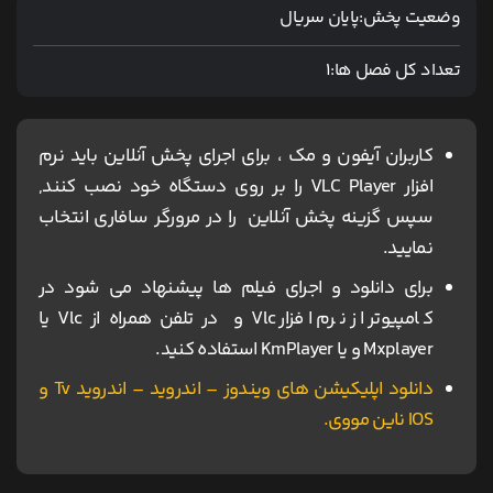
وضعیت پخش:
پایان سریال
تعداد کل فصل ها:
1
کاربران آیفون و مک ، برای اجرای پخش آنلاین باید نرم
افزار VLC Player را بر روی دستگاه خود نصب کنند,
سپس گزینه پخش آنلاین را در مرورگر سافاری انتخاب
نمایید.
برای دانلود و اجرای فیلم ها پیشنهاد می شود در
کامپیوتر از نرم افزار Vlc و در تلفن همراه از Vlc یا
Mxplayer و یا KmPlayer استفاده کنید.
دانلود اپلیکیشن های ویندوز – اندروید – اندروید Tv و
IOS ناین مووی.