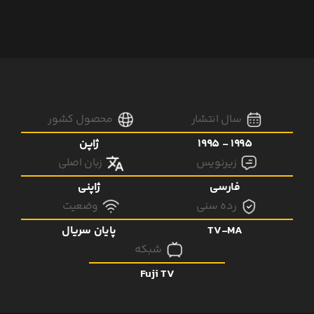
سال انتشار
محصول کشور
1995 - 1995
ژاپن
زیرنویس
زبان اصلی
فارسی
ژاپنی
رده سنی
وضعیت
TV-MA
پایان سریال
شبکه
Fuji TV