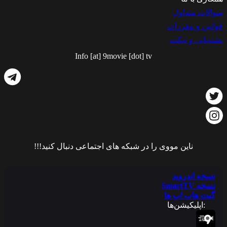
سوالات متداول
قوانین و مقررات
پشتیبانی و تیکت
Info [at] 9movie [dot] tv
ناین مووی را در شبکه های اجتماعی دنبال کنید!!!
نسخه اندروید
نسخه SmartTV
گیت هاب اپ ها
:اپلیکیشن‌ها