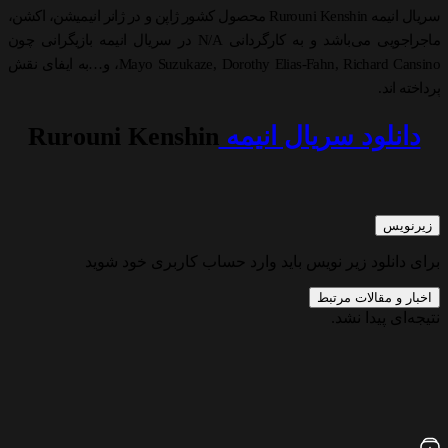
سریال انیمه Rurouni Kenshin محصول کشور ژاپن و در ژانر انیمیشن، اکشن،
ماجراجویی می‌باشد و به کارگردانی N/A در سریال انیمه بازیگرانی چون
Mayo Suzukaze, Dorothy Elias-Fahn, Richard Cansino، و…به ایفای نقش
پرداخته اند.
دانلود سریال انیمه
Rurouni Kenshin
زیرنویس
برای دانلود زیر نویس باید وارد حساب کاربری خود شوید
اخبار و مقالات مرتبط
نتیجه‌ای پیدا نشد.