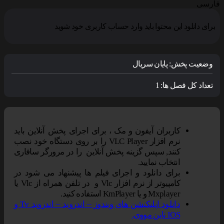
فارسی
برای دانلود این محتوا باید وارد حساب کاربری خود شوید
وضعیت پخش:
پایان سریال
تعداد کل فصل ها:
1
کاربران آیفون و مک ، برای اجرای پخش آنلاین باید
نرم افزار VLC Player را بر روی دستگاه خود نصب
کنند, سپس گزینه پخش آنلاین را در مرورگر سافاری
انتخاب نمایید.
برای دانلود و اجرای فیلم ها پیشنهاد می شود در
کامپیوتر از نرم افزار Vlc و در تلفن همراه از Vlc یا
Mxplayer و یا KmPlayer استفاده کنید.
دانلود اپلیکیشن های ویندوز – اندروید – اندروید Tv و
IOS ناین مووی.