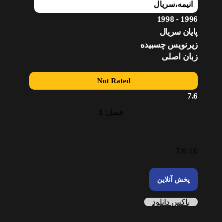
انیمه
،
سریال
1996 - 1998
پایان سریال
زیرنویس چسبیده
زبان اصلی
Not Rated
7.6
فصل:
1
7.6
10/
پخش آنلاین
باکس دانلود