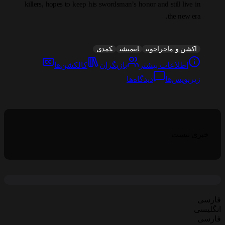
killers, hopes to keep his swordsman’s honor and still live in
the new era.
اکشن و ماجراجویی
انیمیشن
کمدی
اطلاعات بیشتر
بازیگران
کالکشن‌ها
زیرنویس‌ها
دیدگاه‌ها
خبری نیست
فارسی
انگلیسی
فارسی