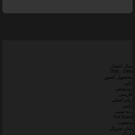
سال انتشار
1996 - 1998
محصول کشور
ژاپن
زیرنویس
فارسی
زبان اصلی
ژاپنی
رده سنی
Not Rated
وضعیت
پایان سریال
شبکه