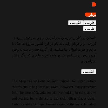
تریلر
فارسی
انگلیسی
فارسی
داستان این کارتن در زمان امپراطوری میجی به وقوع میپیوندد .
گروهی از راهزنان ژاپنی به نام در این کشور شروع به جنگ با
مردم و غارت اموال انها میکنند . این گروه خشن باعث به وجود
آمدن ترس در سراسر کشور شده اند به طوری که دیگر ارتش
امپراطوری
انگلیسی
The Meiji Era was one of great renewal for Japan, where
swords and killing were outlawed. However, many survivors
from the time of Revolution still live, lurking in the shadows
and waiting for a chance to use their killing blades again.
Only Kenshin Himura, formerly one of the most brutal of