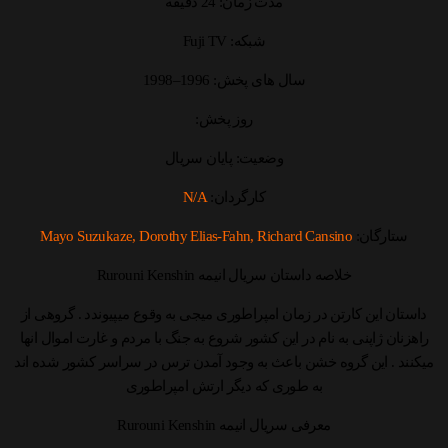
مدت زمان: 24 دقیقه
شبکه: Fuji TV
سال های پخش: 1996–1998
روز پخش:
وضعیت: پایان سریال
کارگردان:
N/A
ستارگان:
Mayo Suzukaze, Dorothy Elias-Fahn, Richard Cansino
خلاصه داستان سریال انیمه Rurouni Kenshin
داستان این کارتن در زمان امپراطوری میجی به وقوع میپیوندد . گروهی از
راهزنان ژاپنی به نام در این کشور شروع به جنگ با مردم و غارت اموال انها
میکنند . این گروه خشن باعث به وجود آمدن ترس در سراسر کشور شده اند
به طوری که دیگر ارتش امپراطوری
معرفی سریال انیمه Rurouni Kenshin