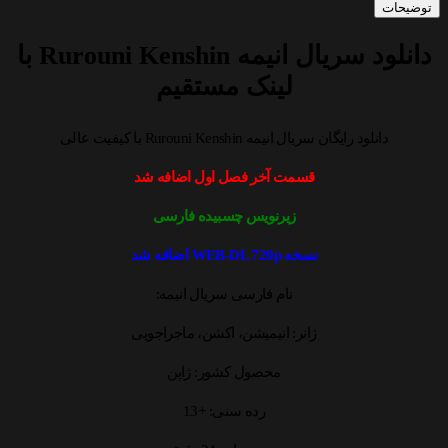
توضیحات
دانلود سریال انیمه Rurouni Kenshin با
لینک مستقیم
دانلود رایگان سریال انیمه Rurouni Kenshin با کیفیت عالی
قسمت آخر فصل اول اضافه شد
زیرنویس چسبیده فارسی
نسخه WEB-DL 720p اضافه شد
نام فارسی سریال انیمه:
ژانر: انیمیشن، اکشن، ماجراجویی
محصول کشور: ژاپن
رده سنی: +13