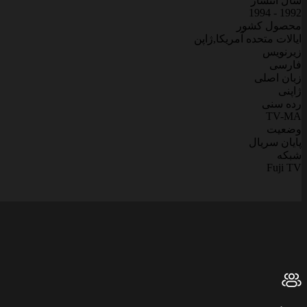
سال انتشار
1992 - 1994
محصول کشور
ایالات متحده آمریکا,ژاپن
زیرنویس
فارسی
زبان اصلی
ژاپنی
رده سنی
TV-MA
وضعیت
پایان سریال
شبکه
Fuji TV