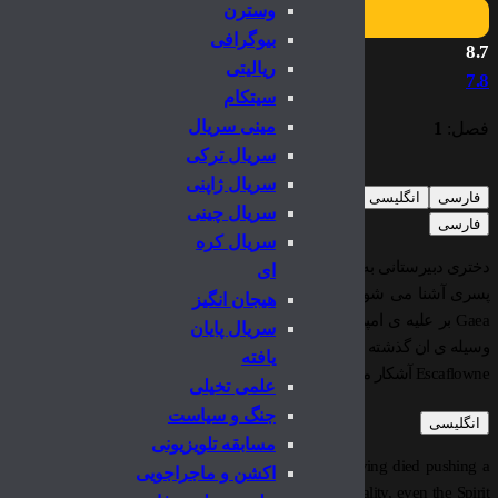
وسترن
بیوگرافی
8.7
ریالیتی
7.8
سیتکام
مینی سریال
فصل:
1
سریال ترکی
سریال ژاپنی
فارسی
انگلیسی
سریال چینی
فارسی
سریال کره
دختری دبیرستانی به نام Hitomi از
ای
پسری آشنا می شود که پرنس Van Fanel است و با او در سف
هیجان انگیز
Gaea بر علیه ی امپراطوری Zaibach همراهی می کند. روزی او تو
سریال پایان
وسیله ی ان گذشته ی Van و لایه های مرموزی که در اطراف وی قرار دار
یافته
Escaflowne آشکار می کند.
علمی تخیلی
جنگ و سیاست
انگلیسی
مسابقه تلویزیونی
-old Yusuke Urameshi suddenly finds himself dead, having died pushing a
اکشن و ماجراجویی
way of oncoming traffic. Since he has such a bad personality, even the Spirit