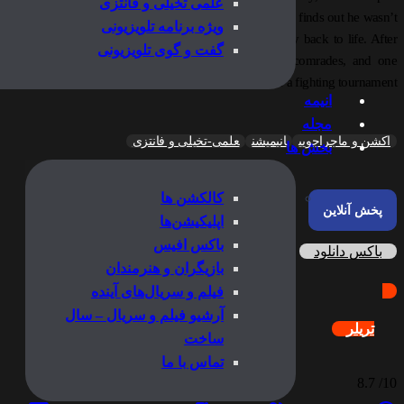
علمی تخیلی و فانتزی
by surprise that he would sacrifice himself. Yusuke soon finds out he wasn’t
ویژه برنامه تلویزیونی
and has a chance for resurrection and bringing his body back to life. After
گفت و گوی تلویزیونی
ed, Yusuke becomes a Spirit Detective, along with his comrades, and one
after another happens, whether it be an investigation or a fighting tournament.
انیمه
مجله
اکشن و ماجراجویی
انیمیشن
علمی-تخیلی و فانتزی
بخش ها
کالکشن ها
پخش آنلاین
اپلیکیشن‌ها
باکس افیس
باکس دانلود
بازیگران و هنرمندان
فیلم و سریال‌های آینده
آرشیو فیلم و سریال – سال
تریلر
ساخت
تماس با ما
8.7
10/