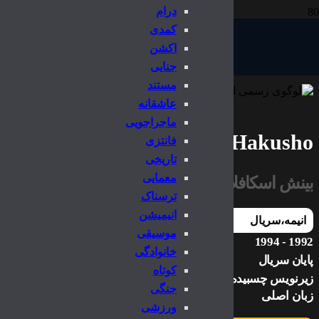
درام
کمدی
اکشن
جنایی
مستند
عاشقانه
ماجراجویی
Yu Yu Hakusho
فانتزی
تاریخی
معمایی
بینش اسکافلاون
ترسناک
انیمیشن
انیمه
،
سریال
موسیقی
1992 - 1994
خانوادگی
پایان سریال
کوتاه
زیرنویس چسبیده
جنگی
زبان اصلی
ورزشی