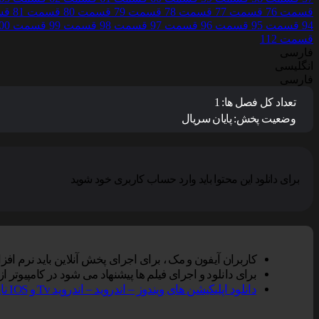
قسمت 76
قسمت 77
قسمت 78
قسمت 79
قسمت 80
قسمت 81
قس
94
قسمت 95
قسمت 96
قسمت 97
قسمت 98
قسمت 99
قسمت 100
قسمت 112
فارسی
انگلیسی
فارسی
تعداد کل فصل ها:
1
وضعیت پخش:
پایان سریال
برای دانلود این محتوا باید وارد حساب کاربری خود شوید
کاربران آیفون و مک ، برای اجرای پخش آنلاین باید نرم افزار VLC Player را بر روی دستگاه خود نصب کنند, سپس گزینه پخش آنلاین را در مرورگر سافاری انتخاب نم
برای دانلود و اجرای فیلم ها پیشنهاد می شود در کامپیوتر از نرم افزار Vlc و در تلفن همراه از Vlc یا Mxplayer و یا er
دانلود اپلیکیشن های ویندوز – اندروید – اندروید Tv و IOS ناین مووی.