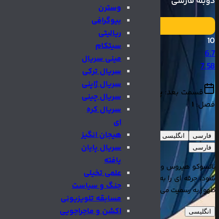
دوبله فارسی
وسترن
بیوگرافی
ریالیتی
10
سیتکام
6.7
مینی سریال
7.58
سریال ترکی
سریال ژاپنی
قسمت بعد:
پایان یافته
سریال چینی
فصل:
1
سریال کره
ای
هیجان انگیز
فارسی
انگلیسی
سریال پایان
فارسی
یافته
ناتسوکو هیروس وارد حرفه انیمیشن می شود. اولین انیمه او به یک موفقی
علمی تخیلی
شود، جرقه ای را به پدیده اجتماعی می بخشد و او را به عنوان یک کارگردا
جنگ و سیاست
ظهور به رسمیت می شناسد.
مسابقه تلویزیونی
اکشن و ماجراجویی
انگلیسی