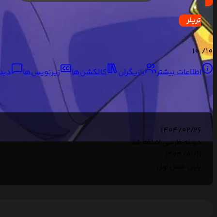
تریلر
10
10/
اطلاعات بیشتر
بازیگران
کالکشن‌ها
زیرنویس‌ها
دیدگ
1404/02/26
دوبله فارسی اضافه شد
1404/01/11
پایان فصل اول