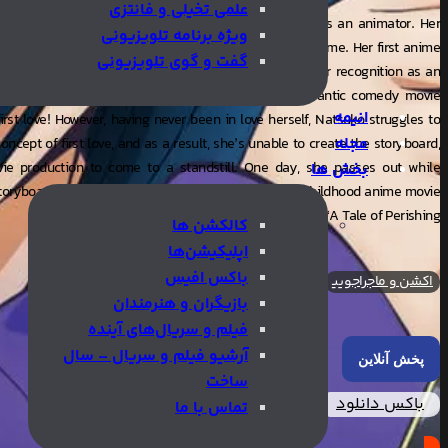
علمی تخیلی و فانتزی
 from high school, Natsuko Hirose starts her career as an animator. Her
ویژه برنامه تلویزیونی
ourishes, and she makes her debut as a director in no time. Her first anime
گفت و گوی تلویزیونی
ve hit, sparking a social phenomenon and earning her recognition as an
enius director. Her next project is set to be a romantic comedy movie
انیمه
rst love! However, having never been in love herself, Natsuko struggles to
مجله
ncept of first love, and as a result, she’s unable to create the storyboard,
ie production to come to a standstill. One day, she passes out while
بخش ها
toryboard and wakes up in the world of her favorite childhood anime movie
“A Tale of Perishing”.
کالکشن ها
اپلیکیشن‌ها
باکس افیس
اکشن و ماجراجویی
انیمیشن
درام
علمی-تخیلی و فانتزی
بازیگران و هنرمندان
فیلم و سریال‌های آینده
آرشیو فیلم و سریال – سال
پخش آنلاین
ساخت
باکس دانلود
تماس با ما