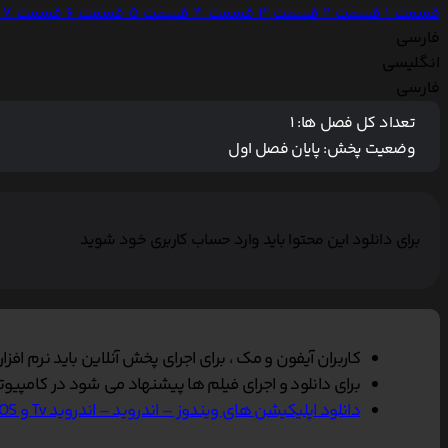
قسمت 1
قسمت 2
قسمت 3
قسمت 4
قسمت 5
قسمت 6
قسمت 7
فارسی
انگلیسی
فارسی
تعداد کل فصل ها:
1
وضعیت پخش:
پایان فصل اول
برای دانلود این محتوا باید وارد حساب کاربری خود شوید
کاربران آیفون و مک ، برای اجرای پخش آنلاین باید نرم افزار VLC Player را بر روی دستگاه خود نصب کنند, سپس گزینه پخش آنلاین را در مرورگر سافاری انتخاب نمایی
برای دانلود و اجرای فیلم ها پیشنهاد می شود در کامپیوتر از نرم افزار Vlc و در تلفن همراه از Vlc یا Mxplayer و یا
دانلود اپلیکیشن های ویندوز – اندروید – اندروید Tv و IOS ناین مووی.