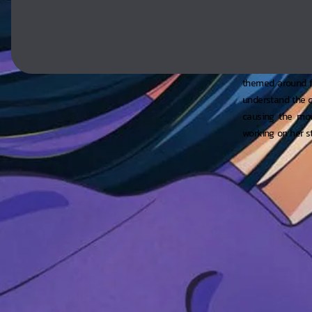
After graduating
talent quickly fl
becomes a massi
up-and-coming g
themed around fi
understand the co
causing the mov
working on her s