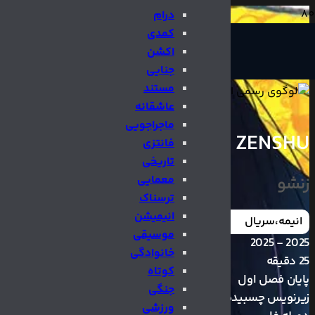
درام
کمدی
اکشن
جنایی
مستند
عاشقانه
ماجراجویی
ZENSHU
فانتزی
تاریخی
زنشو
معمایی
ترسناک
انیمیشن
انیمه
،
سریال
موسیقی
2025 - 2025
خانوادگی
25 دقیقه
کوتاه
پایان فصل اول
جنگی
زیرنویس چسبیده
ورزشی