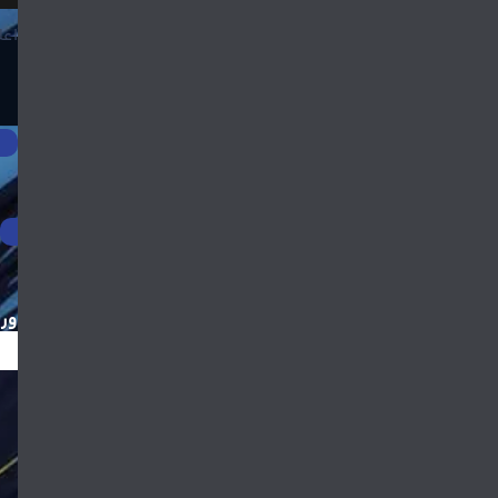
اعل
ور