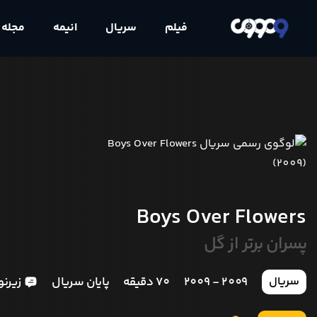
فیلم
سریال
انیمه
مجله
Boys Over Flowers
پسران برتر از گل
2009 - 2009
70 دقیقه
پایان سریال
زیرن
سریال