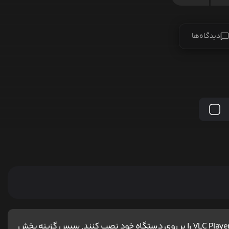
دیدگاه‌ها
کاربران آیفون و مک ، برای اجرای پخش آنلاین باید نرم افزار VLC Player را بر روی دستگاه خود نصب کنند, سپس گزینه پخش