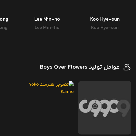
oong
Lee Min-ho
Koo Hye-sun
ong
Lee Min-ho
Koo Hye-sun
عوامل تولید Boys Over Flowers