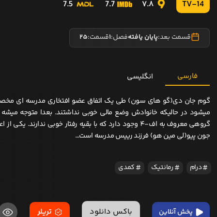
7.5
7.7
7.8
TV-14
قسمت بعد:
پایان یافته
فصل:
1
قسمت:
25
فارسی
انگلیسی
گوم جان دی(گو های سون) طی یک اتفاق عضو افتخاری مدرسه ای مخصوص
میشود در حالیکه خانوادش وضع مالی خوبی نداشتند. بعدا متوجه میشه 
گروهی معروف به اف-4 وجود دارد که با بقیه رفتار خوبی ندارند. یکی
جون پیو(لی مین هو) فرزند رییس مدرسه است…
درام
رمانتیک
کمدی
باکس دانلود
تریلر
پخش آنلاین