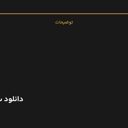
توضیحات
دانلود سریال کره ای 