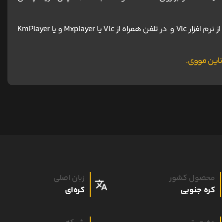
برای دانلود و اجرای فیلم ها پیشنهاد می شود در کامپیوتر از نرم افزار Vlc و در تلفن همراه از Vlc یا Mxplayer و یا KmPlayer
محصول کشور
زبان اصلی
کره جنوبی
کره‌ای