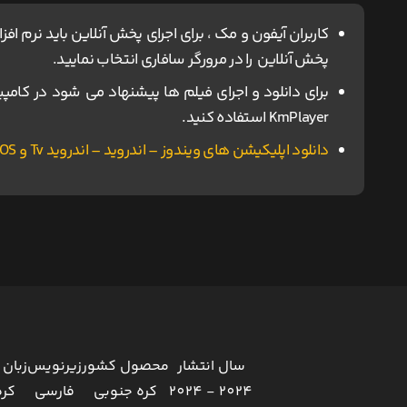
پخش آنلاین را در مرورگر سافاری انتخاب نمایید.
KmPlayer استفاده کنید.
دانلود اپلیکیشن های ویندوز – اندروید – اندروید Tv و IOS ناین مووی.
سال انتشار
محصول کشور
زیرنویس
زبان 
2024 - 2024
کره جنوبی
فارسی
کره