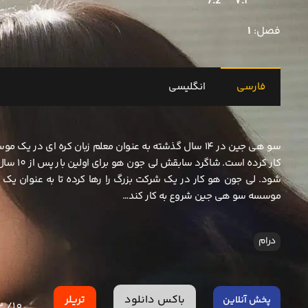
7.2
7.2
فصل:
1
فارسی
انگلیسی
سو هی جین در 14 سال گذشته به عنوان معلم زبان کره ای د
کار کرده است. 
شود. لی جون هو کار در یک شرکت بزرگ را رها کرده تا به عنوان یک م
موسسه سو هی جین شروع به کار کند…
درام
باکس دانلود
تریلر
پخش آنلاین
2
10/