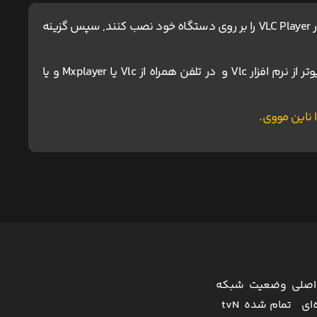
کاربران آیفون و مک ، برای اجرای پخش آنلاین باید نرم افزار VLC Player را بر روی دستگاه خود نصب کنند, سپس گزینه
برای دانلود و اجرای فیلم ها پیشنهاد می شود در کامپیوتر از نرم افزار Vlc و در تلفن همراه از Vlc یا Mxplayer و یا
اصلی
وضعیت
شبکه
‌ای
تمام شده
tvN