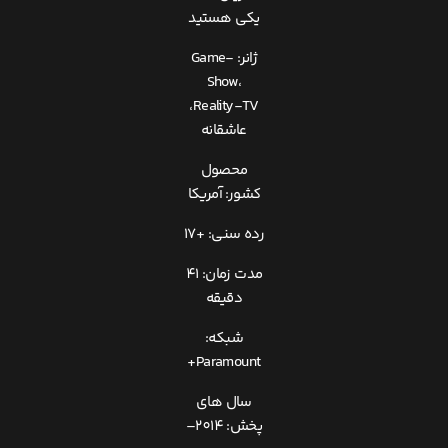
یکی هستید
ژانر: Game-
Show،
Reality-TV،
عاشقانه
محصول
کشور: آمریکا
رده سنی: +17
مدت زمان: 41
دقیقه
شبکه:
Paramount+
سال های
پخش: 2014–