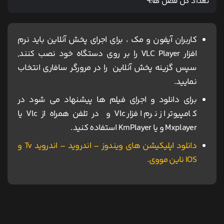
تعداد کل فصل ها:
9
کاربران آیفون و مک ، برای اجرای پخش آنلاین باید نرم
افزار VLC Player را بر روی دستگاه خود نصب کنند,
سپس گزینه پخش آنلاین را در مرورگر سافاری انتخاب
نمایید.
برای دانلود و اجرای فیلم ها پیشنهاد می شود در
کامپیوتر از نرم افزار Vlc و در تلفن همراه از Vlc یا
Mxplayer و یا KmPlayer استفاده کنید.
دانلود اپلیکیشن های ویندوز – اندروید – اندروید Tv و
IOS ناین مووی.