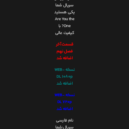
سریال شما
یکی هستید
Are You the
One? با
کیفیت عالی
قسمت آخر
فصل نهم
اضافه شد
نسخه WEB-
DL 1080p
اضافه شد
نسخه WEB-
DL 720p
اضافه شد
نام فارسی
سریال:شما