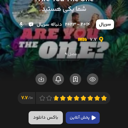
شما یکی هستید
2014 - 2023
دنباله سریال
سریال
7.7
فصل:
9
7.7
10/
باکس دانلود
پخش آنلاین