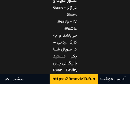
کشور آمریکا و
در ژانر Game-
Show،
Reality-TV،
عاشقانه
می‌باشد و به
کارگردانی –
در سریال شما
یکی هستید
بازیگرانی چون
Ryan Devlin,
Terrence
آدرس موقت:
https://9moviz13.fun
بیشتر
Jenkins,
Maria
اول
Elizondo، و…
به ایفای نقش
پرداخته اند.
WEB 1080p
دانلود