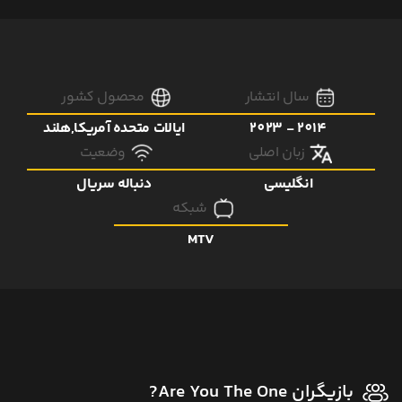
سال انتشار
محصول کشور
2014 - 2023
ایالات متحده آمریکا,هلند
زبان اصلی
وضعیت
انگلیسی
دنباله سریال
شبکه
MTV
بازیگران Are You The One?