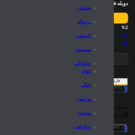
دوبله فارسی
معمایی
ترسناک
9.2
7.2
انیمیشن
61
موسیقی
خانوادگی
کوتاه
فارسی
انگلیسی
جنگی
فارسی
ورزشی
داستان سریال آواتار: آخرین بادافزاز اقتباسی اکشن از یک انیمیشن سریالی 
وسترن
آنگ و دوستانش بوده که آنها با خاموش کردن آتش برای نجات جهان در تلاش‌ان
بیوگرافی
انگلیسی