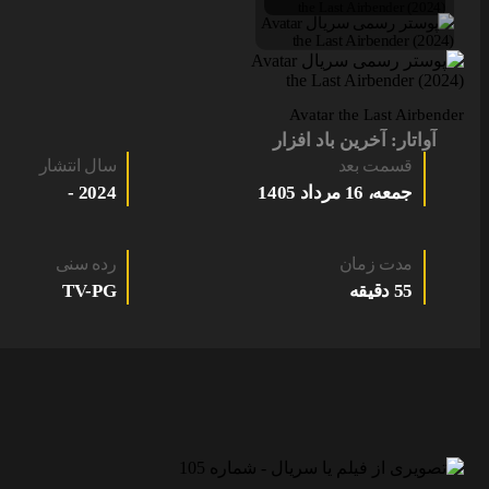
Avatar the Last Airbender
آواتار: آخرین باد افزار
قسمت بعد
سال انتشار
جمعه، 16 مرداد 1405
2024 -
مدت زمان
رده سنی
55 دقیقه
TV-PG