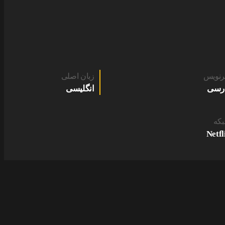
رنویس
زبان اصلی
رسی
انگلیسی
که
Netfl