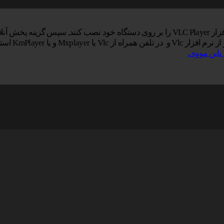
خاب نمایید.
یا KmPlayer استفاده کنید.