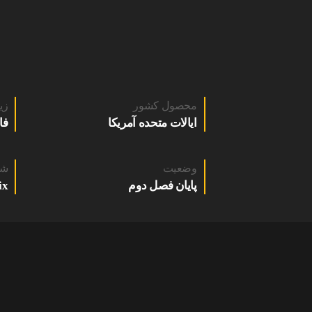
محصول کشور
زی
ایالات متحده آمریکا
فا
وضعیت
شب
پایان فصل دوم
ix