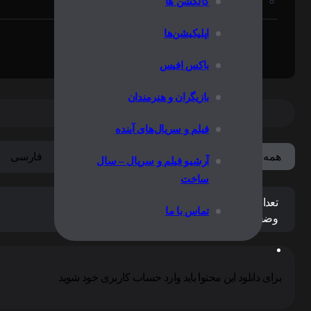
کالکشن ها
قسمت 06 فصل 02 اضافه شد (دوبله فارسی)
اپلیکیشن‌ها
1405/04/09
دوبله فارسی قسمت 04 فصل 02 اضافه شد
باکس افیس
بازیگران و هنرمندان
فیلم و سریال‌های آینده
فارسی
همه لینک ها
آرشیو فیلم و سریال – سال
ساخت
تعداد کل فصل ها:
2
تماس با ما
وضعیت پخش:
پایان فصل دوم
برای دانلود این محتوا باید وارد حساب کاربری خود شوید