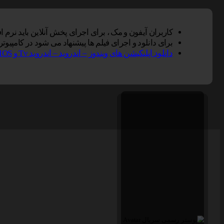
کاربران آیفون و مک ، برای اجرای پخش آنلاین باید نرم افزار VLC Player را بر روی دستگاه خود نصب کنند, سپس گزینه پخش آنلاین را در مرورگر سافاری انت
برای دانلود و اجرای فیلم ها پیشنهاد می شود در کامپیوتر از نرم افزار Vlc و در تلفن همراه از Vlc یا Mxplayer و 
دانلود اپلیکیشن های ویندوز – اندروید – اندروید Tv و IOS ناین مووی.