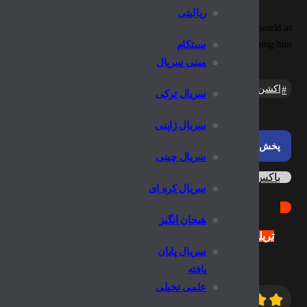
ریالیتی
as the Avatar must master the four elemental powers to save a world at
war — and fight a ruthless enemy bent on stopping him.
سیتکام
مینی سریال
اکشن و ماجراجویی
درام
علمی-تخیلی و فانتزی
سریال ترکی
سریال ژاپنی
پخش آنلاین
سریال چینی
باکس دانلود
سریال کره ای
هیجان انگیز
تریلر
سریال پایان
یافته
علمی تخیلی
9.2
10/