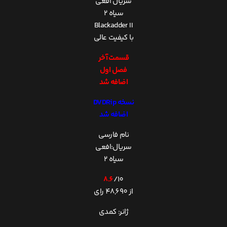
سریال افعی
سیاه 2
Blackadder II
با کیفیت عالی
قسمت آخر
فصل اول
اضافه شد
نسخه DVDRip
اضافه شد
نام فارسی
سریال:افعی
سیاه 2
8.6
/10
از
48,690
رای
ژانر: کمدی