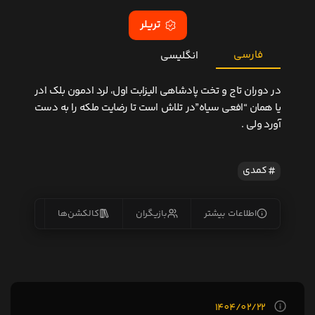
تریلر
فارسی
انگلیسی
در دوران تاج و تخت پادشاهی الیزابت اول، لرد ادمون بلک ادر
یا همان “افعی سیاه”در تلاش است تا رضایت ملکه را به دست
آورد ولی .
کمدی
اطلاعات بیشتر
بازیگران
کالکشن‌ها
زیرنو
1404/02/22