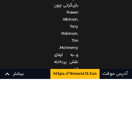
بازیگرانی چون
Rowan
Atkinson,
Tony
Robinson,
Tim
McInnerny،
و…به ایفای
نقش پرداخته
اند.
آدرس موقت:
https://9moviz13.fun
بیشتر
DVDRip
زیرنویس فارسی