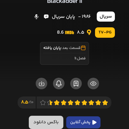
Blackadder II
1986 -
پایان سریال
سریال
8.6
8.5
TV-PG
قسمت بعد:
پایان یافته
فصل:
1
8.5
10/
باکس دانلود
پخش آنلاین