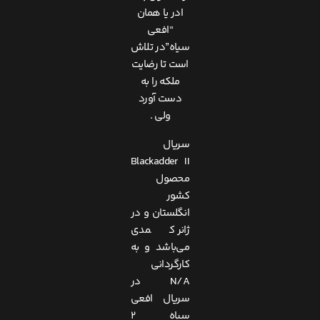
ادر یا همان
“افعی
سیاه”در تلاش
است تا رضایت
ملکه را به
دست آورد
ولی .
سریال
Blackadder II
محصول
کشور
انگلستان و در
ژانر کمدی
می‌باشد و به
کارگردانی
N/A در
سریال افعی
سیاه 2