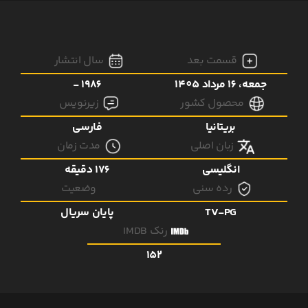
قسمت بعد
سال انتشار
جمعه، 16 مرداد 1405
1986 -
محصول کشور
زیرنویس
بریتانیا
فارسی
زبان اصلی
مدت زمان
انگلیسی
176 دقیقه
رده سنی
وضعیت
TV-PG
پایان سریال
رنک IMDB
152