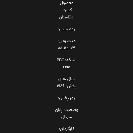
محصول
کشور:
انگلستان
رده سنی:
مدت زمان:
176 دقیقه
شبکه: BBC
One
سال های
پخش: 1986
روز پخش:
وضعیت: پایان
سریال
کارگردان: