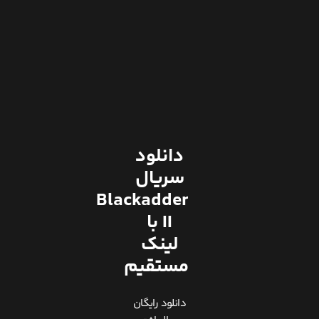
دانلود
سریال
Blackadder
II با
لینک
مستقیم
دانلود رایگان