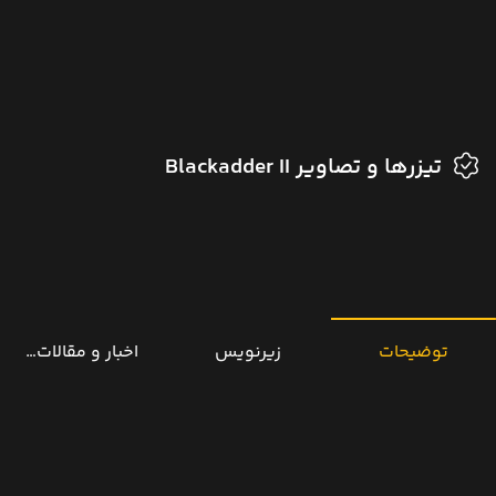
تیزرها و تصاویر Blackadder II
توضیحات
زیرنویس
اخبار و مقالات مرتب