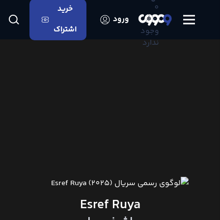
0
خرید
اعلانی
ورود
اشتراک
وجود
ندارد
Esref Ruya