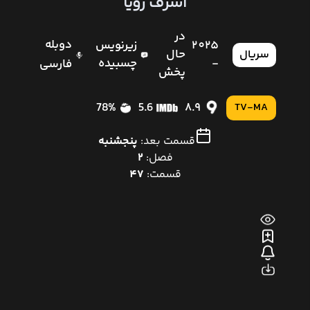
اشرف رویا
در
دوبله
2025
زیرنویس
حال
سریال
-
چسبیده
فارسی
پخش
78%
5.6
8.9
TV-MA
قسمت بعد:
پنجشنبه
فصل:
2
قسمت:
47