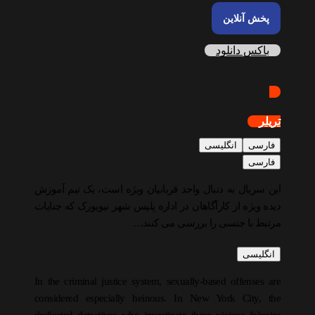
پخش آنلاین
باکس دانلود
تریلر
فارسی
انگلیسی
فارسی
این سریال به دنبال واحد قربانیان ویژه است، یک تیم آموزش
دیده ویژه از کارآگاهان در اداره پلیس شهر نیویورک که جنایات
مرتبط با جنسی را بررسی می کنند…
انگلیسی
In the criminal justice system, sexually-based offenses are
considered especially heinous. In New York City, the