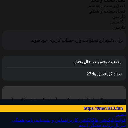
فصل بیست و پنجم
فصل بیست و ششم
فصل بیست و هفتم
فارسی
انگلیسی
فارسی
برای دانلود این محتوا باید وارد حساب کاربری خود شوید
وضعیت پخش:
در حال پخش
تعداد کل فصل ها:
27
کاربران آیفون و مک ، برای اجرای پخش آنلاین باید
آدرس موقت:
نرم افزار VLC Player را بر روی دستگاه خود نصب
https://9moviz13.fun
کنند, سپس گزینه پخش آنلاین را در مرورگر سافاری
بیشتر
انتخاب نمایید.
قوانین
اپلیکیشن ها
کالکشن کاربران
تماس و پشتیبانی
برنامه هفتگی
برای دانلود و اجرای فیلم ها پیشنهاد می شود در
سریال‌
برنامه هفتگی انیمه