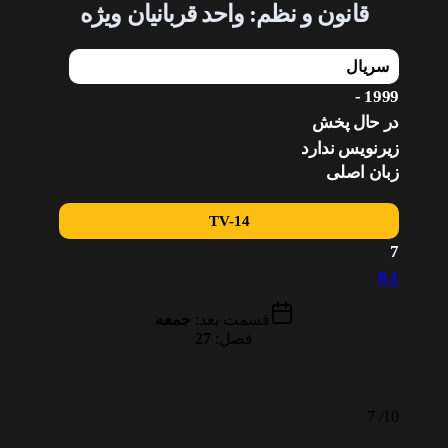
قانون و نظم: واحد قربانیان ویژه
سریال
1999 -
در حال پخش
زیرنویس ندارد
زبان اصلی
TV-14
7
8.1
قسمت بعد:
جمعه
فصل:
27
7
10/