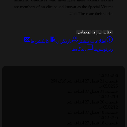
dedicated detectives who investigate these vicious felonies
are members of an elite squad known as the Special Victims
Unit. These are their stories.
جنایی
درام
معمایی
اطلاعات بیشتر
بازیگران
کالکشن‌ها
زیرنویس‌ها
دیدگاه‌ها
1405/04/06
قسمت 21 فصل 27 اضافه شد کدک 264
1405/02/25
قسمت 21 فصل 27 اضافه شد
1405/02/19
قسمت 20 فصل 27 اضافه شد
1405/02/12
قسمت 19 فصل 27 اضافه شد
1405/02/05
قسمت 18 فصل 27 اضافه شد