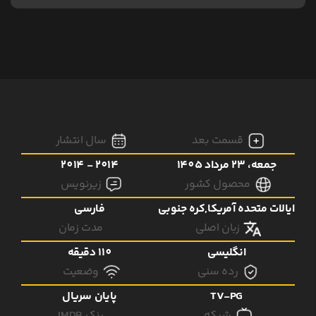
قسمت بعد
سال انتشار
جمعه، 23 مرداد 1405
2014 - 2014
محصول کشور
زیرنویس
ایالات متحده آمریکا,کره جنوبی
فارسی
زبان اصلی
مدت زمان
انگلیسی
110 دقیقه
رده سنی
وضعیت
TV-PG
پایان سریال
شبکه
رنک IMDB