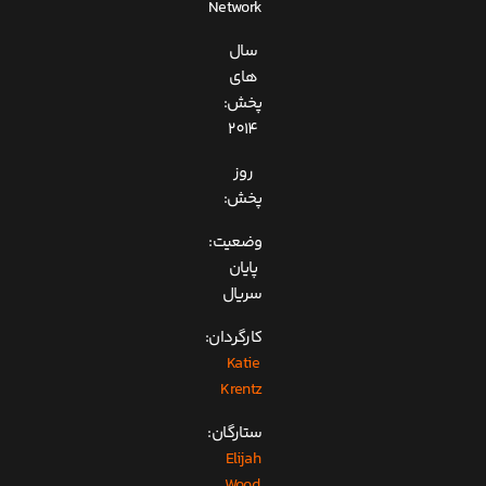
Network
سال
های
پخش:
2014
روز
پخش:
وضعیت:
پایان
سریال
کارگردان:
Katie
Krentz
ستارگان:
Elijah
Wood,