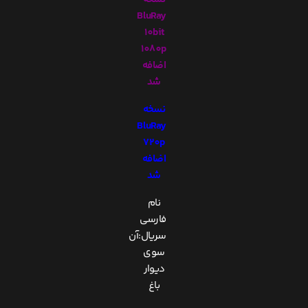
BluRay
10bit
1080p
اضافه
شد
نسخه
BluRay
720p
اضافه
شد
نام
فارسی
سریال:آن
سوی
دیوار
باغ