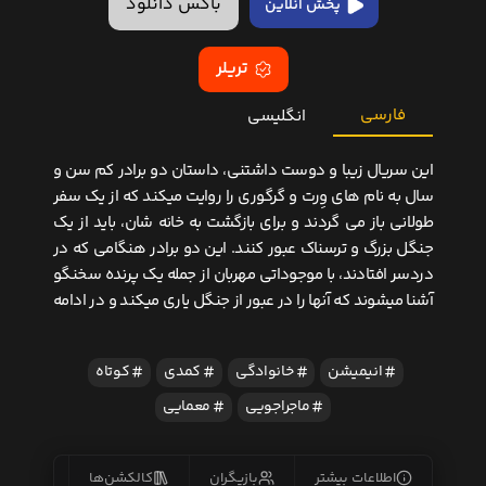
باکس دانلود
پخش آنلاین
تریلر
فارسی
انگلیسی
این سریال زیبا و دوست داشتنی، داستان دو برادر کم سن و
سال به نام های وِرت و گرگوری را روایت میکند که از یک سفر
طولانی باز می گردند و برای بازگشت به خانه شان، باید از یک
جنگل بزرگ و ترسناک عبور کنند. این دو برادر هنگامی که در
دردسر افتادند، با موجوداتی مهربان از جمله یک پرنده سخنگو
آشنا میشوند که آنها را در عبور از جنگل یاری میکند و در ادامه
انیمیشن
خانوادگی
کمدی
کوتاه
ماجراجویی
معمایی
اطلاعات بیشتر
بازیگران
کالکشن‌ها
زیرنو