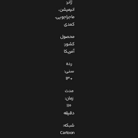
ژانر:
انیمیشن،
ماجراجویی،
کمدی
محصول
کشور:
آمریکا
رده
سنی:
+13
مدت
زمان:
110
دقیقه
شبکه:
Cartoon