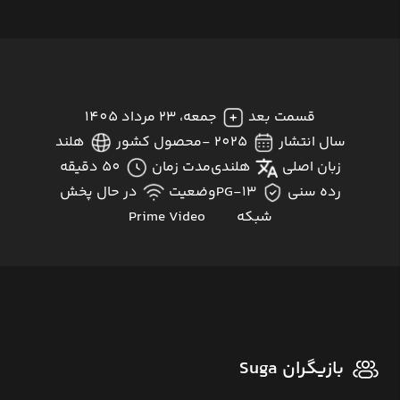
قسمت بعد
جمعه، 23 مرداد 1405
سال انتشار
2025 -
محصول کشور
هلند
زبان اصلی
هلندی
مدت زمان
50 دقیقه
رده سنی
PG-13
وضعیت
در حال پخش
شبکه
Prime Video
بازیگران Suga