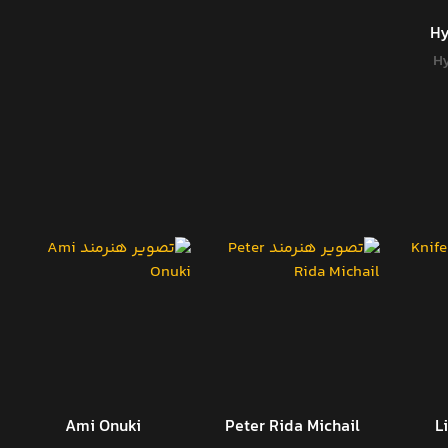
Hy
H
Ami Onuki
Peter Rida Michail
L