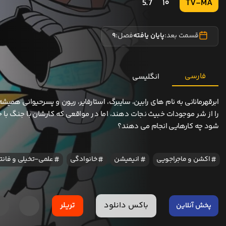
5.7
10
TV-MA
قسمت بعد:
پایان یافته
فصل:
9
فارسی
انگلیسی
ابرقهرمانانی به نام های رابین، سایبرگ، استارفایر، ریون و پسرحیوانی همیش
را از شر موجودات خبیث نجات دهند، اما در مواقعی که کارشان با جنگ با خ
شود چه کارهایی انجام می دهند؟
اکشن و ماجراجویی
انیمیشن
خانوادگی
علمی-تخیلی و فانت
باکس دانلود
تریلر
پخش آنلاین