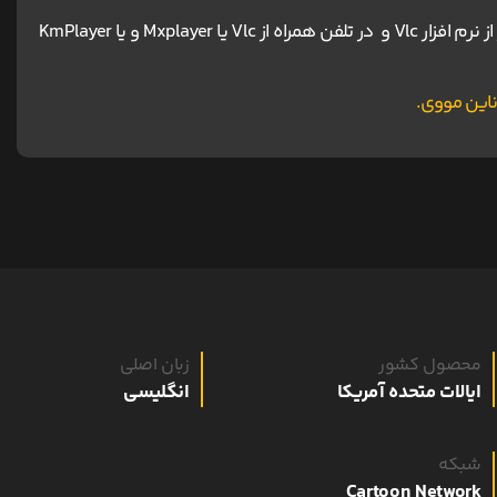
برای دانلود و اجرای فیلم ها پیشنهاد می شود در کامپیوتر از نرم افزار Vlc و در تلفن همراه از Vlc یا Mxplayer و یا KmPlayer
محصول کشور
زبان اصلی
ایالات متحده آمریکا
انگلیسی
شبکه
Cartoon Network