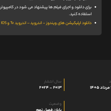
استفاده کنید.
دانلود اپلیکیشن های ویندوز – اندروید – اندروید Tv و IOS ناین مووی.
د
سال انتشار
2013 - 2024
وضعیت
پایان فصل نهم