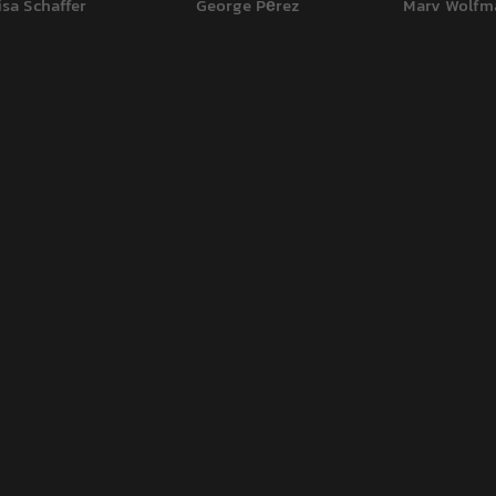
isa Schaffer
George Pérez
Marv Wolfm