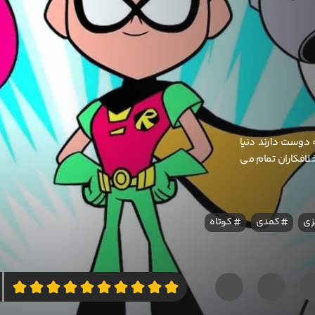
ه دوست دارند دنیا
لافکاران تمام می
زی
کمدی
کوتاه