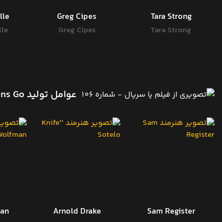
lle
Greg Cipes
Tara Strong
lle
Greg Cipes
Tara Strong
عوامل تولید Teen Titans Go!
man
Arnold Drake
Sam Register