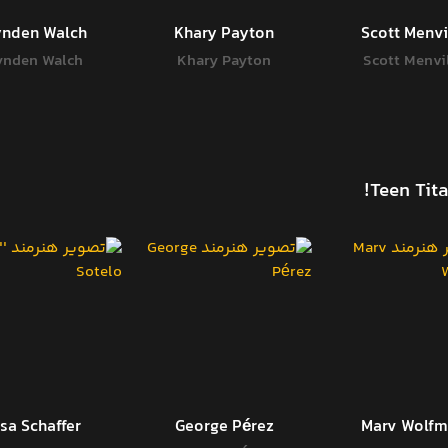
nden Walch
Khary Payton
Scott Menvi
ynden Walch
Khary Payton
Scott Menvi
isa Schaffer
George Pérez
Marv Wolf