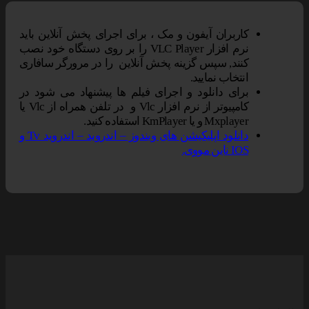
کاربران آیفون و مک ، برای اجرای پخش آنلاین باید
نرم افزار VLC Player را بر روی دستگاه خود نصب
کنند, سپس گزینه پخش آنلاین را در مرورگر سافاری
انتخاب نمایید.
برای دانلود و اجرای فیلم ها پیشنهاد می شود در
کامپیوتر از نرم افزار Vlc و در تلفن همراه از Vlc یا
Mxplayer و یا KmPlayer استفاده کنید.
دانلود اپلیکیشن های ویندوز – اندروید – اندروید Tv و
IOS ناین مووی.