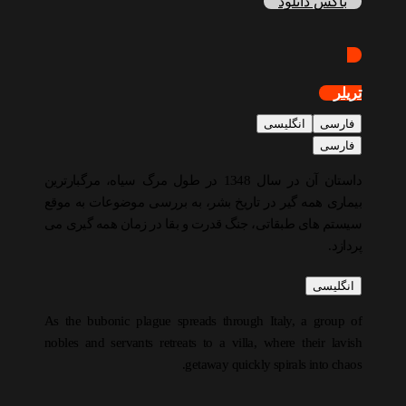
باکس دانلود
تریلر
فارسی
انگلیسی
فارسی
داستان آن در سال 1348 در طول مرگ سیاه، مرگبارترین
بیماری همه گیر در تاریخ بشر، به بررسی موضوعات به موقع
سیستم های طبقاتی، جنگ قدرت و بقا در زمان همه گیری می
پردازد.
انگلیسی
As the bubonic plague spreads through Italy, a group of
nobles and servants retreats to a villa, where their lavish
getaway quickly spirals into chaos.