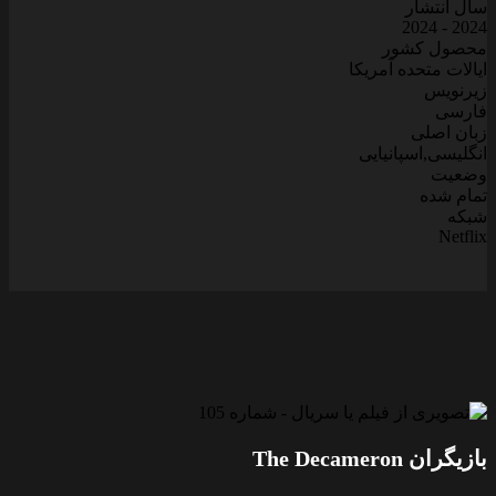
ال انتشار
2024 - 202
حصول کشور
یالات متحده آمریکا
یرنویس
ارسی
بان اصلی
نگلیسی,اسپانیایی
ضعیت
مام شده
بکه
Netfli
ازیگران The Decameron