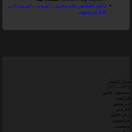
دانلود اپلیکیشن های ویندوز – اندروید – اندروید Tv و
IOS ناین مووی.
سال انتشار
1971 - 1971
محصول کشور
فرانسه
زیرنویس
فارسی
زبان اصلی
فرانسوی
وضعیت
تمام شده