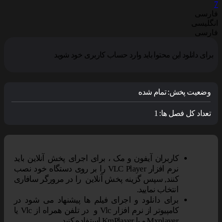
7
فارسی
انگلیسی
فارسی
برای دانلود این محتوا باید وارد حساب کاربری خود شوید
وضعیت پخش:
تمام شده
تعداد کل فصل ها:
1
کاربران آیفون و مک ، برای اجرای پخش آنلاین باید
نرم افزار VLC Player را بر روی دستگاه خود نصب
کنند, سپس گزینه پخش آنلاین را در مرورگر سافاری
انتخاب نمایید.
برای دانلود و اجرای فیلم ها پیشنهاد می شود در
کامپیوتر از نرم افزار Vlc و در تلفن همراه از Vlc یا
Mxplayer و یا KmPlayer استفاده کنید.