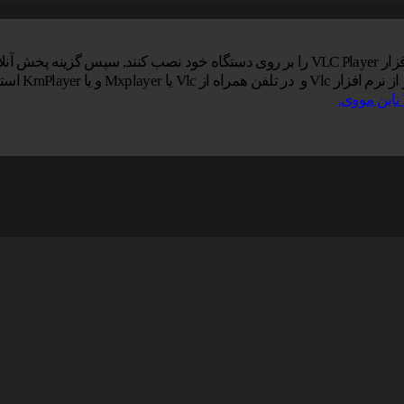
خاب نمایید.
یا KmPlayer استفاده کنید.