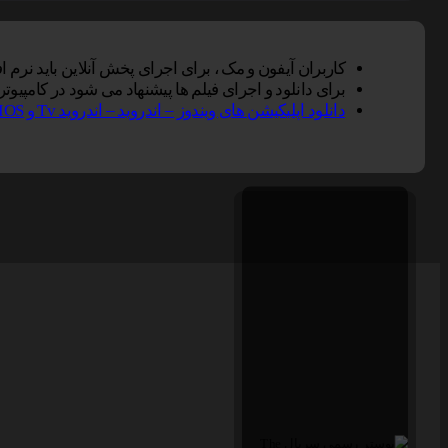
کاربران آیفون و مک ، برای اجرای پخش آنلاین باید نرم افزار VLC Player را بر روی دستگاه خود نصب کنند, سپس گزینه پخش آنلاین را در مرورگر سافاری انت
برای دانلود و اجرای فیلم ها پیشنهاد می شود در کامپیوتر از نرم افزار Vlc و در تلفن همراه از Vlc یا Mxplayer و 
دانلود اپلیکیشن های ویندوز – اندروید – اندروید Tv و IOS ناین مووی.