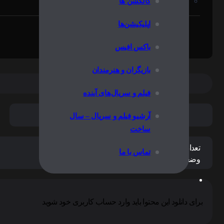
کالکشن ها
قسمت 08 فصل 01 اضافه شد (دوبله فارسی)
اپلیکیشن‌ها
1404/09/06
قسمت 06 فصل 01 اضافه شد (دوبله فارسی)
باکس افیس
بازیگران و هنرمندان
فیلم و سریال‌های آینده
فارسی
آرشیو فیلم و سریال – سال
ساخت
تعداد کل فصل ها:
1
تماس با ما
وضعیت پخش:
پایان سریال
برای دانلود این محتوا باید وارد حساب کاربری خود شوید