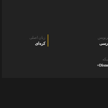
رنویس
زبان اصلی
رسی
کره‌ای
که
Disne