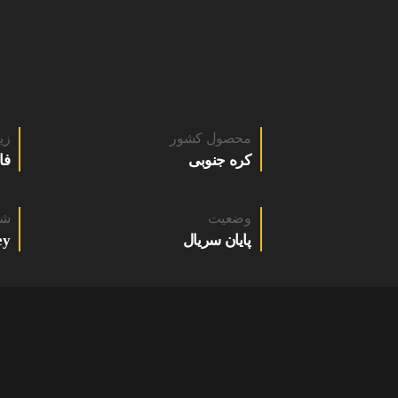
محصول کشور
زی
کره جنوبی
فا
وضعیت
شب
پایان سریال
y+