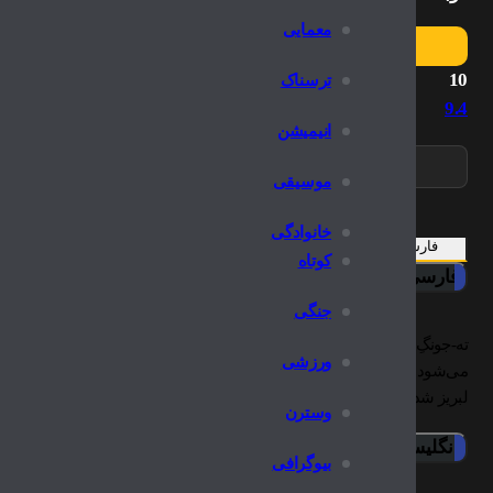
معمایی
10
ترسناک
9.4
انیمیشن
موسیقی
خانوادگی
فارسی
انگلیسی
کوتاه
فارسی
جنگی
ته-جونگِ آرام و خوش‌رفتار، به ناحق به جرمی هولناک زندانی می‌شود. 
ورزشی
می‌شود که شخصی مرموز به نام یو-هان، سقوط او را ترتیب داده است. ته-
لبریز شده، تصمیم می‌گیرد یو-هان را به سزای اعمالش برساند.
وسترن
انگلیسی
بیوگرافی