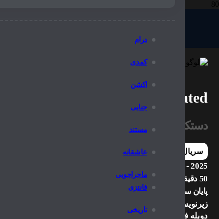
درام
کمدی
اکشن
The Manipulated
جنایی
دستکاری شده
مستند
سریال
عاشقانه
2025 - 2025
ماجراجویی
50 دقیقه
فانتزی
پایان سریال
زیرنویس چسبیده
تاریخی
دوبله فارسی