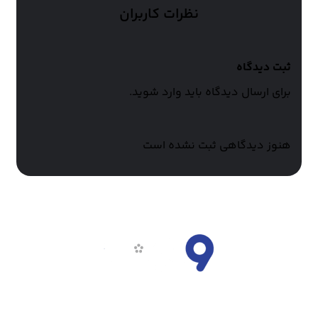
نظرات کاربران
ثبت دیدگاه
برای ارسال دیدگاه باید وارد شوید.
هنوز دیدگاهی ثبت نشده است
ناین مووی، سرویس دانلود فیلم و سریال و تماشای آنلاین است.
تلاش تیم ناین مووی همواره بر این است که جدیدترین آثار فاخر