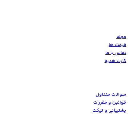
سینمای جهان را با بالاترین کیفیت در اختیار همراهان خود قرار
دهد.
مجله
قیمت ها
تماس با ما
کارت هدیه
همکاری با ما
سوالات متداول
قوانین و مقررات
پشتیبانی و تیکت
Info [at] 9movie [dot] tv