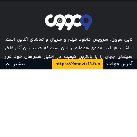
ناین مووی، سرویس دانلود فیلم و سریال و تماشای آنلاین است.
تلاش تیم ناین مووی همواره بر این است که جدیدترین آثار فاخر
سینمای جهان را با بالاترین کیفیت در اختیار همراهان خود قرار
آدرس موقت:
https://9moviz13.fun
بیشتر
دهد.
WEB 1080p
زیرنویس فارسی
9Movie
مجله
همکاری با ما
WEB 720p
زیرنویس فارسی
9Movie
قیمت ها
سوالات متداول
تماس با ما
قوانین و مقررات
WEB 1080p
دوبله فارسی
9Movie
کارت هدیه
پشتیبانی و تیکت
WEB 720p
دوبله فارسی
9Movie