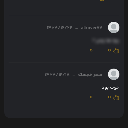
1404/12/22
-
alirover77
بچه ها چخبر ؟
0
0
سحر خجسته
-
1404/12/18
خوب بود
0
0