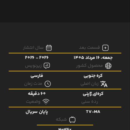
قسمت بعد
سال انتشار
جمعه، 16 مرداد 1405
2026 - 2026
محصول کشور
زیرنویس
کره جنوبی
فارسی
زبان اصلی
مدت زمان
کره‌ای,ژاپنی
60 دقیقه
رده سنی
وضعیت
TV-MA
پایان سریال
شبکه
Netflix