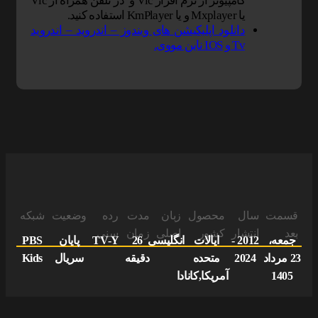
کامپیوتر از نرم افزار Vlc و در تلفن همراه از Vlc
یا Mxplayer و یا KmPlayer استفاده کنید.
دانلود اپلیکیشن های ویندوز – اندروید – اندروید
Tv و IOS ناین مووی.
قسمت
سال
محصول
زبان
مدت
رده
وضعیت
شبکه
بعد
انتشار
کشور
اصلی
زمان
سنی
جمعه،
2012 -
ایالات
انگلیسی
26
TV-Y
پایان
PBS
23 مرداد
2024
متحده
دقیقه
سریال
Kids
1405
آمریکا,کانادا