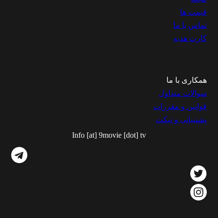
قیمت ها
تماس با ما
کارت هدیه
همکاری با ما
سوالات متداول
قوانین و مقررات
پشتیبانی و تیکت
Info [at] 9movie [dot] tv