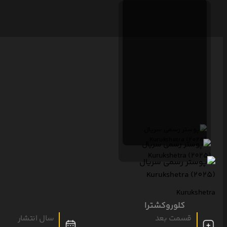
Kurukshetra
کلوروکشترا
قسمت بعد
سال انتشار