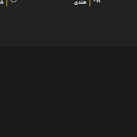
هندی
45 د