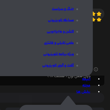
جنگ و سیاست
8.8
10/
مسابقه تلویزیونی
اکشن و ماجراجویی
اطلاعات ب
علمی تخیلی و فانتزی
ویژه برنامه تلویزیونی
گفت و گوی تلویزیونی
1404/08/11
پایان فصل اول ( قسمت 18 )
انیمه
مجله
بخش ها