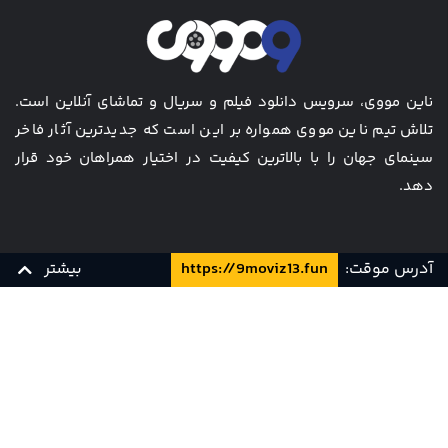
ناین مووی، سرویس دانلود فیلم و سریال و تماشای آنلاین است.
تلاش تیم ناین مووی همواره بر این است که جدیدترین آثار فاخر
سینمای جهان را با بالاترین کیفیت در اختیار همراهان خود قرار
دهد.
آدرس موقت:
https://9moviz13.fun
بیشتر
مجله
همکاری با ما
قیمت ها
سوالات متداول
WEB 1080p
زیرنویس فارسی
9Movie
تماس با ما
قوانین و مقررات
کارت هدیه
پشتیبانی و تیکت
WEB 720p
زیرنویس فارسی
9Movie