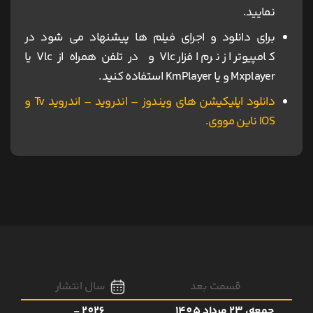
نمایید.
برای دانلود و اجرای فیلم ها پیشنهاد می شود در
کامپیوتر از نرم افزار Vlc و در تلفن همراه از Vlc یا
Mxplayer و یا KmPlayer استفاده کنید.
دانلود اپلیکیشن های ویندوز – اندروید – اندروید Tv و
IOS ناین مووی.
قسمت بعد
سال انتشار
جمعه، 23 مرداد 1405
2026 -