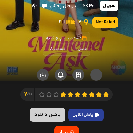
2026 -
در حال پخش
سریال
8.1
7
Not Rated
قسمت بعد:
پنجشنبه
فصل:
1
قسمت:
8
7
10/
باکس دانلود
پخش آنلاین
تریلر