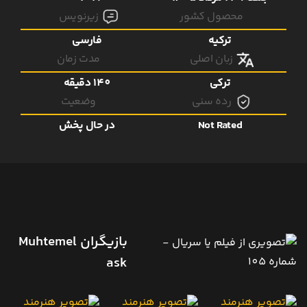
محصول کشور
زیرنویس
ترکیه
فارسی
زبان اصلی
مدت زمان
ترکی
140 دقیقه
رده سنی
وضعیت
Not Rated
در حال پخش
بازیگران Muhtemel
ask