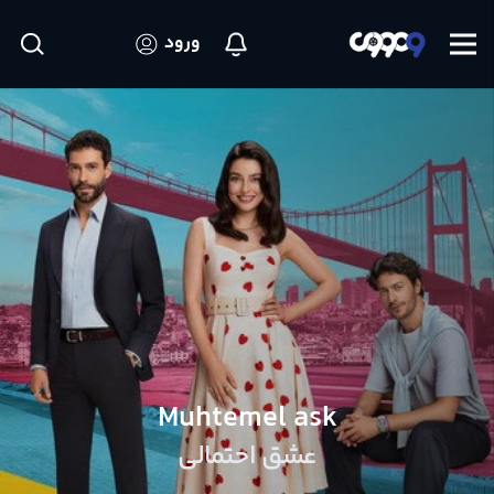
ورود
Muhtemel ask
عشق احتمالی