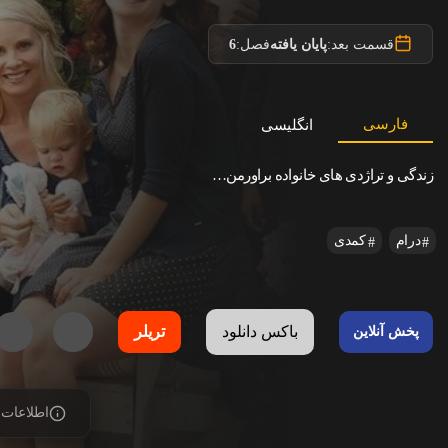
قسمت بعد:
پایان یافته
فصل:
6
فارسی
انگلیسی
زندگی و تراژدی های خانواده براورمن…
درام
کمدی
باکس دانلود
تریلر
پخش آنلاین
اطلاعات 