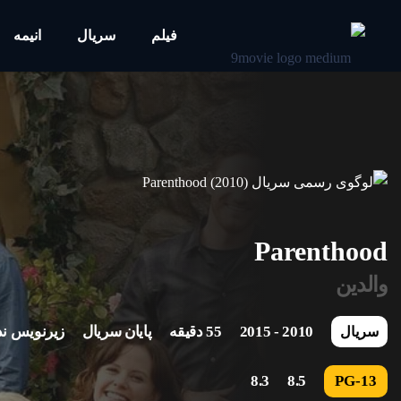
فیلم
سریال
انیمه
Parenthood
والدین
2010 - 2015
55 دقیقه
پایان سریال
زیرنویس ند
سریال
8.3
8.5
PG-13