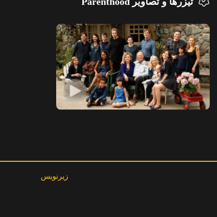
تیزرها و تصاویر Parenthood
زیرنویس