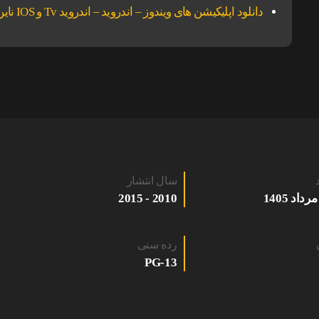
دانلود اپلیکیشن های ویندوز – اندروید – اندروید Tv و IOS ناین مووی.
سال انتشار
2010 - 2015
رده سنی
PG-13