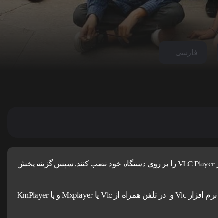
فارسی
کاربران آیفون و مک ، برای اجرای پخش آنلاین باید نرم افزار VLC Player را بر روی دستگاه خود نصب کنند, سپس گزینه پخش
برای دانلود و اجرای فیلم ها پیشنهاد می شود در کامپیوتر از نرم افزار Vlc و در تلفن همراه از Vlc یا Mxplayer و یا KmPlayer