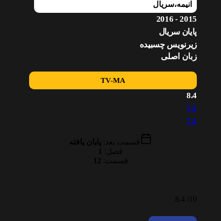
انیمه
،
سریال
2015 - 2016
پایان سریال
زیرنویس چسبیده
زبان اصلی
TV-MA
8.4
7.5
7.5
قسمت بعد:
پایان یافته
فصل:
1
قسمت:
12
8.4
10/