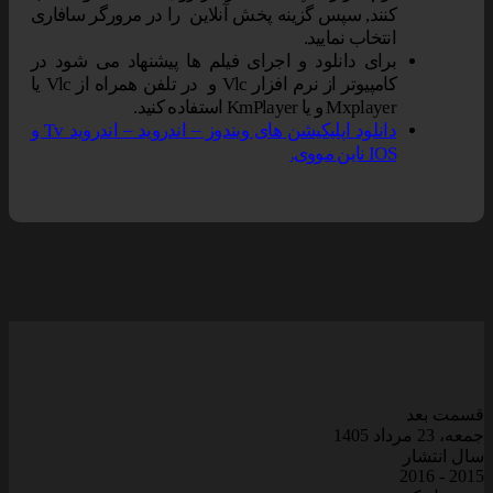
کنند, سپس گزینه پخش آنلاین را در مرورگر سافاری
انتخاب نمایید.
برای دانلود و اجرای فیلم ها پیشنهاد می شود در
کامپیوتر از نرم افزار Vlc و در تلفن همراه از Vlc یا
Mxplayer و یا KmPlayer استفاده کنید.
دانلود اپلیکیشن های ویندوز – اندروید – اندروید Tv و
IOS ناین مووی.
سمت بعد
معه، 23 مرداد 1405
ال انتشار
2015 - 201