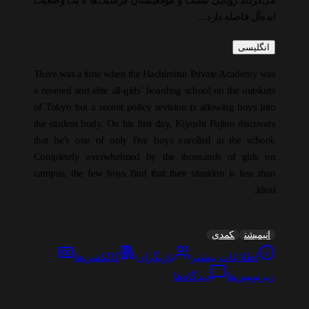
می‌کردند رویایی نیست و موقعیتشان فرسنگ‌ها با یک وضعیت
ایده‌آل فاصله دارد…
انگلیسی
There was a time when the Hachimitsu Private Academy was
a revered and elite all-girls’ boarding school on the outskirts
of Tokyo but a recent policy revision is allowing boys into
the student body. On his first day, Kiyoshi Fujino discovers
that he’s one of only five boys enrolled at the school.
Completely overwhelmed by the thousands of girls on
campus, the few boys find that their situation is less than
ideal.
انیمیشن
کمدی
اطلاعات بیشتر
بازیگران
کالکشن‌ها
زیرنویس‌ها
دیدگاه‌ها