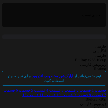
خبری نیست
ارسی
نگلیسی
ارسی
BluRay x265 1080
یرنویس فارسی
Reakto
توجه:
می‌توانید از
اپلیکیشن مخصوص اندروید
برای تجربه بهتر
استفاده کنید.
سمت 1
قسمت 2
قسمت 3
قسمت 4
قسمت 5
قسمت 6
قسمت
قسمت 8
قسمت 9
قسمت 10
قسمت 11
قسمت 12
BluRay 720
یرنویس فارسی