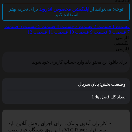
9Movi
توجه:
می‌توانید از
اپلیکیشن مخصوص اندروید
برای تجربه بهتر
استفاده کنید.
سمت 1
قسمت 2
قسمت 3
قسمت 4
قسمت 5
قسمت 6
قسمت
قسمت 8
قسمت 9
قسمت 10
قسمت 11
قسمت 12
ارسی
نگلیسی
ارسی
برای دانلود این محتوا باید وارد حساب کاربری خود شوید
وضعیت پخش:
پایان سریال
تعداد کل فصل ها:
1
کاربران آیفون و مک ، برای اجرای پخش آنلاین باید
نرم افزار VLC Player را بر روی دستگاه خود نصب