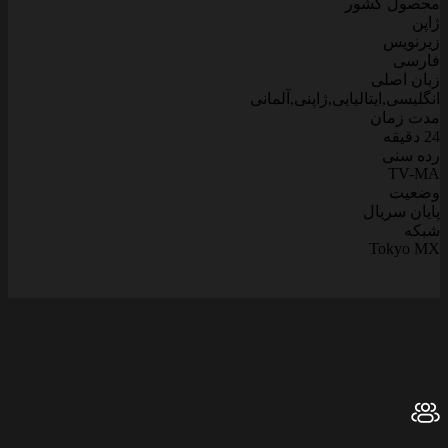
حصول کشور
اپن
یرنویس
ارسی
بان اصلی
نگلیسی,ایتالیایی,ژاپنی,آلمانی
دت زمان
2 دقیقه
ده سنی
TV-M
ضعیت
ایان سریال
بکه
Tokyo M