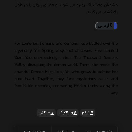
دشمنان وحشتناک روبرو می شوند و حقایق پنهان را در طول
راه کشف می کنند.
انگلیسی
For centuries, humans and demons have battled over the
legendary Yuli Spring, a symbol of desire. Free-spirited
Xiao Yao unexpectedly enters Ten Thousand Demons
Valley, disrupting the demon world. There, she meets the
powerful Demon King Hong Ye, who grows to admire her
pure heart. Together, they face mysterious cases and
formidable enemies, uncovering hidden truths along the
way.
درام
رمانتیک
فانتزی