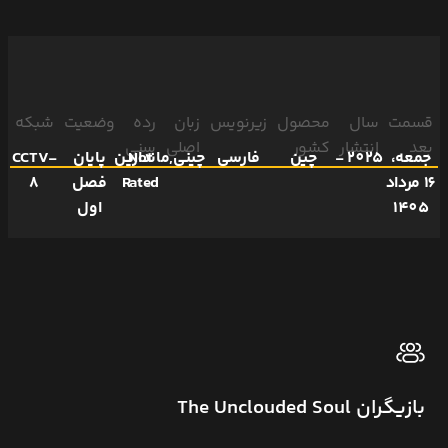
قسمت
سال
محصول
زیرنویس
زبان
رده
وضعیت
شبکه
بعد
انتشار
کشور
اصلی
سنی
جمعه،
2025 -
چین
فارسی
Not
چینی,ماندارین
پایان
CCTV-
16 مرداد
Rated
فصل
8
1405
اول
بازیگران The Unclouded Soul