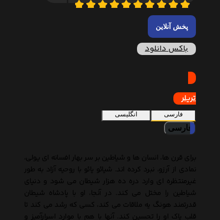
پخش آنلاین
باکس دانلود
تریلر
فارسی
انگلیسی
فارسی
برای قرن ها، انسان ها و شیاطین بر سر بهار افسانه ای یولی،
نمادی از آرزو، نبرد کرده اند. شیائو یائو با روحیه آزاد به طور
غیرمنتظره ای وارد دره ده هزار شیطان می شود و دنیای
شیاطین را مختل می کند. در آنجا، او با پادشاه شیطان
قدرتمند هونگ یه ملاقات می کند، کسی که رشد می کند تا
قلب پاک او را تحسین کند. آنها با هم با موارد اسرارآمیز و