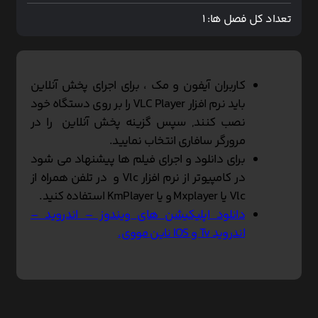
تعداد کل فصل ها:
1
کاربران آیفون و مک ، برای اجرای پخش آنلاین
باید نرم افزار VLC Player را بر روی دستگاه خود
نصب کنند, سپس گزینه پخش آنلاین را در
مرورگر سافاری انتخاب نمایید.
برای دانلود و اجرای فیلم ها پیشنهاد می شود
در کامپیوتر از نرم افزار Vlc و در تلفن همراه از
Vlc یا Mxplayer و یا KmPlayer استفاده کنید.
دانلود اپلیکیشن های ویندوز – اندروید –
اندروید Tv و IOS ناین مووی.