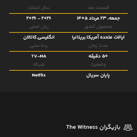
قسمت بعد
سال انتشار
جمعه، 23 مرداد 1405
2026 - 2026
محصول کشور
زبان اصلی
ایالات متحده آمریکا,بریتانیا
انگلیسی,کاتالان
مدت زمان
رده سنی
50 دقیقه
TV-MA
وضعیت
شبکه
پایان سریال
Netflix
بازیگران The Witness