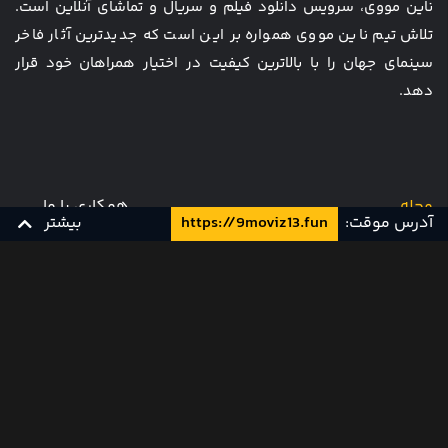
ناین مووی، سرویس دانلود فیلم و سریال و تماشای آنلاین است.
تلاش تیم ناین مووی همواره بر این است که جدیدترین آثار فاخر
سینمای جهان را با بالاترین کیفیت در اختیار همراهان خود قرار
دهد.
مجله
همکاری با ما
آدرس موقت:
https://9moviz13.fun
بیشتر
قیمت ها
سوالات متداول
تماس با ما
قوانین و مقررات
کارت هدیه
پشتیبانی و تیکت
WEB 1080p
دوبله فارسی
9Movie
WEB 720p
دوبله فارسی
9Movie
Info [at] 9movie [dot] tv
صوت دوبله
دوبله فارسی
9Movie