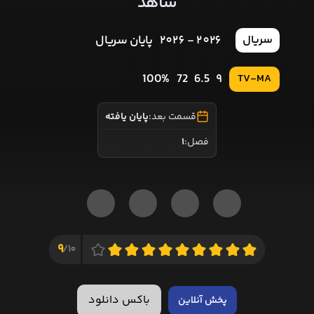
شاهد
2026 - 2026
پایان سریال
سریال
100%
72
6.5
9
TV-MA
قسمت بعد:
پایان یافته
فصل:
1
9
10/
باکس دانلود
پخش آنلاین