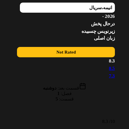
انیمه
،
سریال
2026 -
درحال پخش
زیرنویس چسبیده
زبان اصلی
Not Rated
8.3
8.5
7.3
قسمت بعد:
دوشنبه
فصل:
1
قسمت:
5
8.3
10/