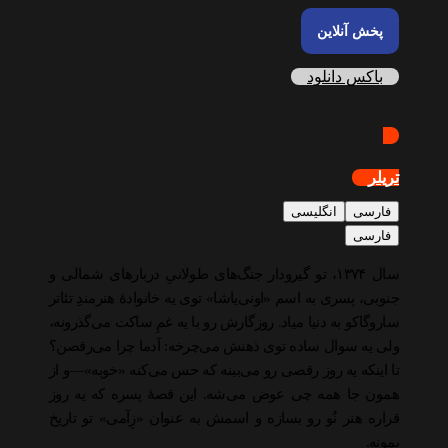
پخش آنلاین
باکس دانلود
تریلر
فارسی
انگلیسی
فارسی
سال ۱۳۷۴، تو گیرودار جنگ‌های طولانیِ دربارهای شمالی و
جنوبی، پسری به اسم «اونی‌یاشا» توی یه خانوادهٔ هنرمندِ تئاتر
ساروگاکو به دنیا میاد. روزگارش رو با یه غمِ ساکت می‌گذرونه،
ولی یه سوال ساده توی ذهنش می‌چرخه: آدما چرا می‌رقصن؟
تا اینکه یه روز رقصی رو می‌بینه که حس می‌کنه «خوبه»—و از
همون جا همه چی عوض می‌شه. این قصهٔ پسره که یه روز
قراره هنر نُو رو بسازه و اسمش به عنوان «زِآمی» تو تاریخ
بمونه.