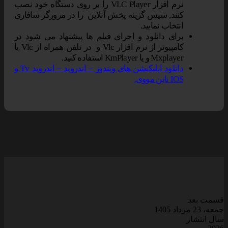
نرم افزار VLC Player را بر روی دستگاه خود نصب
کنند, سپس گزینه پخش آنلاین را در مرورگر سافاری
انتخاب نمایید.
برای دانلود و اجرای فیلم ها پیشنهاد می شود در
کامپیوتر از نرم افزار Vlc و در تلفن همراه از Vlc یا
Mxplayer و یا KmPlayer استفاده کنید.
دانلود اپلیکیشن های ویندوز – اندروید – اندروید Tv و
IOS ناین مووی.
قسمت بعد
جمعه، 23 مرداد 1405
سال انتشار