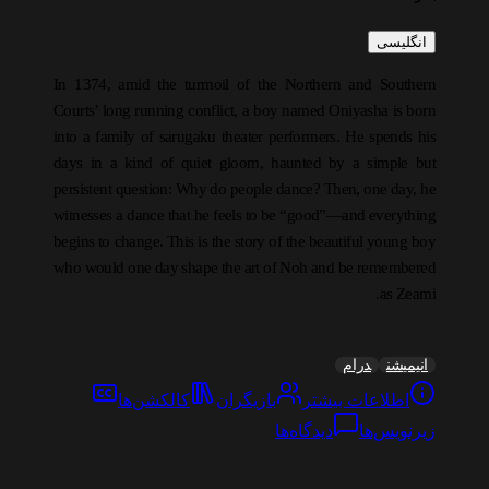
انگلیسی
In 1374, amid the turmoil of the Northern and Southern
Courts’ long running conflict, a boy named Oniyasha is born
into a family of sarugaku theater performers. He spends his
days in a kind of quiet gloom, haunted by a simple but
persistent question: Why do people dance? Then, one day, he
witnesses a dance that he feels to be “good”—and everything
begins to change. This is the story of the beautiful young boy
who would one day shape the art of Noh and be remembered
as Zeami.
انیمیشن
درام
اطلاعات بیشتر
بازیگران
کالکشن‌ها
زیرنویس‌ها
دیدگاه‌ها