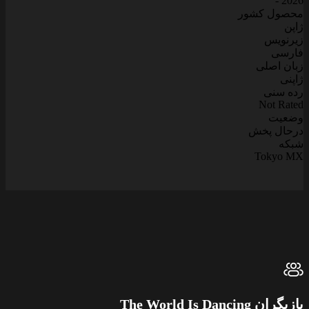
2026 -
محصول کشور
ژاپن
زیرنویس
فارسی
زبان اصلی
ژاپنی
رده سنی
Not Rated
وضعیت
درحال پخش
شبکه
Tokyo MX
بازیگران The World Is Dancing