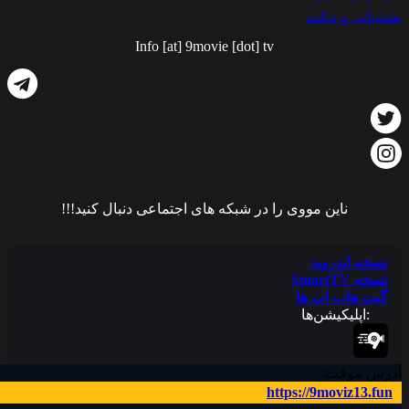
پشتیبانی و تیکت
Info [at] 9movie [dot] tv
ناین مووی را در شبکه های اجتماعی دنبال کنید!!!
نسخه اندروید
نسخه SmartTV
گیت هاب اپ ها
:اپلیکیشن‌ها
آدرس موقت:
https://9moviz13.fun