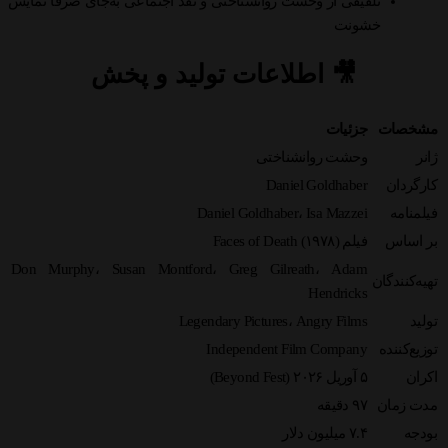
تلفیقی از وحشت روانشناختی و نقد اجتماعی به‌جای صرفاً نمایش
خشونت
🎥 اطلاعات تولید و پخش
مشخصات
جزئیات
ژانر
وحشت روانشناختی
کارگردان
Daniel Goldhaber
فیلمنامه
Daniel Goldhaber، Isa Mazzei
بر اساس
فیلم Faces of Death (۱۹۷۸)
Don Murphy، Susan Montford، Greg Gilreath، Adam
تهیه‌کنندگان
Hendricks
تولید
Legendary Pictures، Angry Films
توزیع‌کننده
Independent Film Company
اکران
۵ آوریل ۲۰۲۶ (Beyond Fest)
مدت زمان
۹۷ دقیقه
بودجه
۷.۴ میلیون دلار