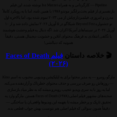
Pipeline — کارگردانی و به همراه Isa Mazzei نوشته شده. این فیلم
بازتفسیری از فیلم بحث‌برانگیز موندو ۱۹۷۸ با همین نامه، اما با یه رویکرد کاملاً
مدرن و امروزی. فیلمبرداری‌اش از می ۲۰۲۳ تموم شده بود، اما بالاخره اول
تو جشنواره Beyond Fest شیکاگو در ۵ آوریل ۲۰۲۶ نمایش داده شد و از ۱۰
آوریل ۲۰۲۶ در سینماهای آمریکا اکران شد. اگه دنبال یه فیلم وحشت هوشمند
با نگاهی انتقادی به فرهنگ محتوای آنلاین و خشونت دیجیتال هستی، دقیقاً
همونیه که دنبالشی!
🎬 خلاصه داستان
فیلم Faces of Death
(۲۰۲۶)
مارگو رومرو — یه مدیر محتوا برای یه اپلیکیشن ویدیویی محبوب به اسم Kino
— روزهاش رو صرف بررسی و حذف محتوای خطرناک و آزاردهنده می‌کنه.
اما یه روز با یه سری ویدیو عجیب روبه‌رو میشه که به نظر میاد بازسازی
صحنه‌های مشهور فیلم اصلی Faces of Death (۱۹۷۸) هستن. مارگو وارد یه
تحقیق تاریک و پرخطر میشه تا بفهمه این ویدیوها واقعی‌ان یا ساختگی —
دقیقاً همون سوالی که فیلم اصلی هم نتونست بهش جواب قطعی بده.