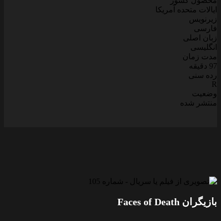
محصول کشور
ایالات متحده آمریکا
زیرنویس
فارسی
زبان اصلی
انگلیسی
مدت زمان
97 دقیقه
رده سنی
R
وضعیت
منتشر شده
بازیگران Faces of Death