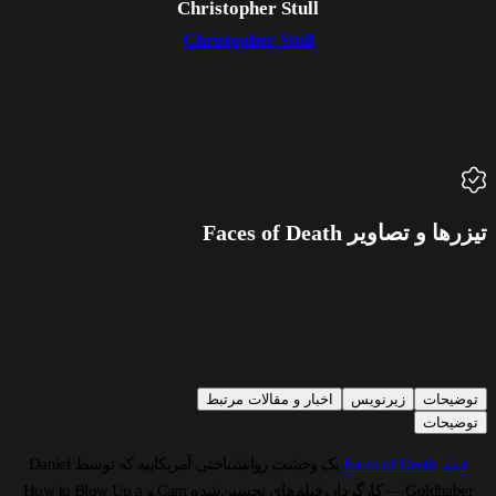
Christopher Stull
Christopher Stull
تیزرها و تصاویر Faces of Death
توضیحات
زیرنویس
اخبار و مقالات مرتبط
توضیحات
فیلم Faces of Death
یک وحشت روانشناختی آمریکاییه که توسط Daniel
Goldhaber — کارگردان فیلم‌های تحسین‌شده Cam و How to Blow Up a