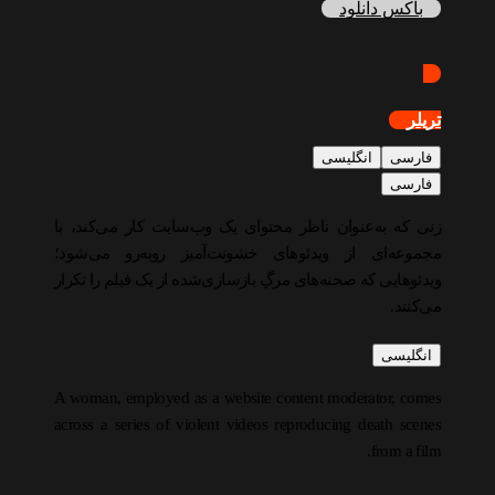
باکس دانلود
تریلر
فارسی
انگلیسی
فارسی
زنی که به‌عنوان ناظر محتوای یک وب‌سایت کار می‌کند، با
مجموعه‌ای از ویدئوهای خشونت‌آمیز روبه‌رو می‌شود؛
ویدئوهایی که صحنه‌های مرگِ بازسازی‌شده از یک فیلم را تکرار
می‌کنند.
انگلیسی
A woman, employed as a website content moderator, comes
across a series of violent videos reproducing death scenes
from a film.