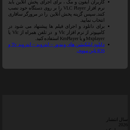
کاربران آیفون و مک ، برای اجرای پخش آنلاین باید
نرم افزار VLC Player را بر روی دستگاه خود نصب
کنند, سپس گزینه پخش آنلاین را در مرورگر سافاری
انتخاب نمایید.
برای دانلود و اجرای فیلم ها پیشنهاد می شود در
کامپیوتر از نرم افزار Vlc و در تلفن همراه از Vlc یا
Mxplayer و یا KmPlayer استفاده کنید.
دانلود اپلیکیشن های ویندوز – اندروید – اندروید Tv و
IOS ناین مووی.
سال انتشار
2026