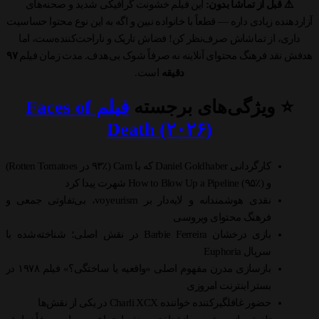
⚠️ قبل از تماشا بدون:
این فیلم خشونت گرافیکی شدید و صحنه‌های
آزاردهنده زیادی داره — قطعاً با خانواده نبین و اگه به این نوع محتوا حساسیت
داری، از تماشاش صرف‌نظر کن! فضاش تاریک و ناراحت‌کننده‌ست، اما
هدفش نقد فرهنگ محتوای آنلاینه نه صرفاً شوک بی‌هدف. مدت زمان فیلم
۹۷
دقیقه
است.
⭐ ویژگی‌های برجسته
فیلم Faces of
Death (۲۰۲۶)
کارگردانی Daniel Goldhaber که با Cam (۹۳٪ در Rotten Tomatoes)
و How to Blow Up a Pipeline (۹۵٪) شهرت پیدا کرد
نقدی هوشمندانه و لایه‌دار بر voyeurism، بی‌تفاوتی جمعی و
فرهنگ محتوای ویروسی
بازی درخشان Barbie Ferreira در نقش اصلی؛ شناخته‌شده با
سریال Euphoria
بازسازی مدرن مفهوم اصلی «واقعیه یا ساختگی؟» فیلم ۱۹۷۸ در
بستر اینترنت امروزی
حضور غافلگیرکننده خواننده Charli XCX در یکی از نقش‌ها