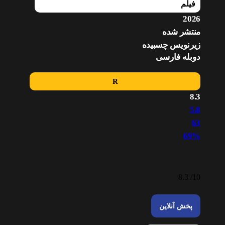
فیلم
2026
منتشر شده
زیرنویس چسبیده
دوبله فارسی
R
8.3
5.8
63
69%
8.3
10/
پخش آنلاین