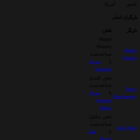
کشور
آمریکا
بازیگران اصلی
بازیگر
نقش
Margot
Romero؛
Barbie
شناخته‌شده
Ferreira
با
سریال
Euphoria
نقش کلیدی؛
شناخته‌شده
Dacre
با
سریال
Montgomery
Stranger
Things
نقش مکمل؛
شناخته‌شده
Josie Totah
با
فیلم
Moxie