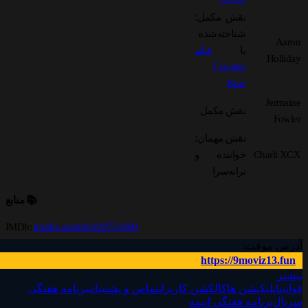
نقش مکمل؛
شناخته‌شده
Aaron
با
فیلم
Holliday
Cocaine
Bear
Jermaine
نقش مکمل
Fowler
نقش مهمان؛
Charli XCX
خواننده و
ترانه‌سرا
📚 منابع
IMDb:
imdb.com/title/tt29751909
آدرس موقت:
Rotten Tomatoes:
rottentomatoes.com/m/faces_of_death_2026
https://9moviz13.fun
بیشتر
Wikipedia:
en.wikipedia.org/wiki/Faces_of_Death_(2026_film)
قوانین
اپلیکیشن ها
کالکشن کاربران
تماس و پشتیبانی
برنامه هفتگی
سریال‌
برنامه هفتگی انیمه