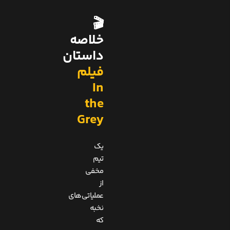
🎬
خلاصه
داستان
فیلم
In
the
Grey
یک
تیم
مخفی
از
عملیاتی‌های
نخبه
که