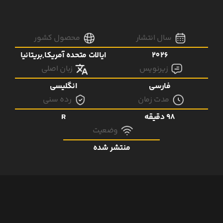
سال انتشار
محصول کشور
2026
ایالات متحده آمریکا,بریتانیا
زیرنویس
زبان اصلی
فارسی
انگلیسی
مدت زمان
رده سنی
98 دقیقه
R
وضعیت
منتشر شده