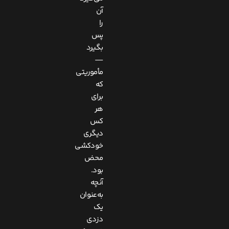
آن
را
پس
بگیرد
—
مأموریتی
که
برای
هر
کس
دیگری
خودکشی
محض
بود.
آنچه
به‌عنوان
یک
دزدی