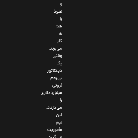
و
نفوذ
را
هم
به
کار
می‌برند.
وقتی
یک
دیکتاتور
بی‌رحم
ثروتی
میلیارددلاری
را
می‌دزدد،
این
تیم
مأموریت
می‌گیرد