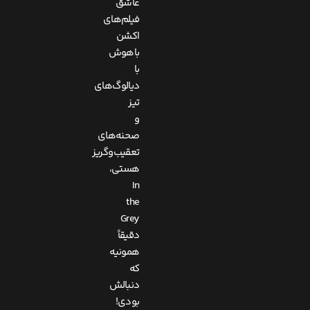
عاشق
فیلم‌های
اکشن
باهوش
با
دیالوگ‌های
تیز
و
صحنه‌های
تعقیب‌وگریز
هستی،
In
the
Grey
دقیقاً
همونیه
که
دنبالش
بودی!