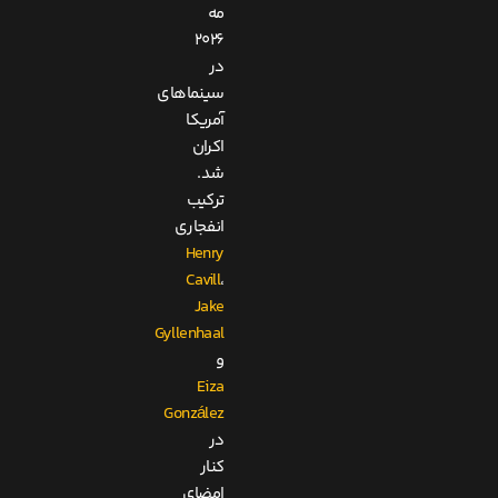
مه
۲۰۲۶
در
سینماهای
آمریکا
اکران
شد.
ترکیب
انفجاری
Henry
Cavill
،
Jake
Gyllenhaal
و
Eiza
González
در
کنار
امضای