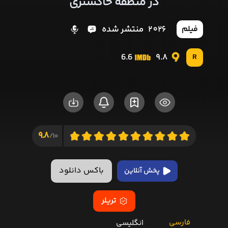
در منطقه خاکستری
2026
منتشر شده
فیلم
6.6
9.8
R
9.8
10/
باکس دانلود
پخش آنلاین
تریلر
فارسی
انگلیسی