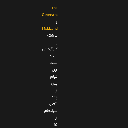
،
The
Covenant
و
MobLand
نوشته
و
کارگردانی
شده
است.
این
فیلم
پس
از
چندین
تأخیر،
سرانجام
از
۱۵