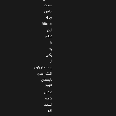
سبک
خاص
Guy
Ritchie،
این
فیلم
را
به
یکی
از
پرهیجان‌ترین
اکشن‌های
تابستان
۲۰۲۶
تبدیل
کرده
است.
اگه