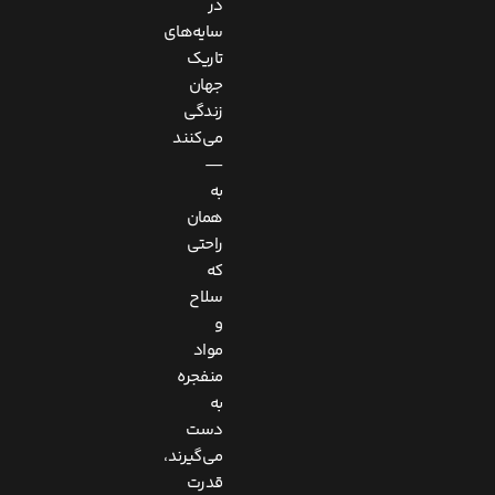
در
سایه‌های
تاریک
جهان
زندگی
می‌کنند
—
به
همان
راحتی
که
سلاح
و
مواد
منفجره
به
دست
می‌گیرند،
قدرت