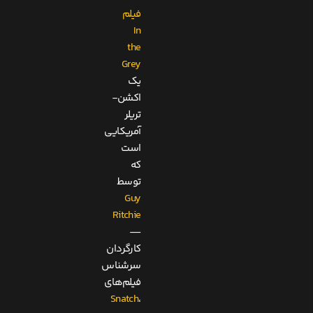
فیلم
In
the
Grey
یک
اکشن-
تریلر
آمریکایی
است
که
توسط
Guy
Ritchie
—
کارگردان
سرشناس
فیلم‌های
Snatch
،