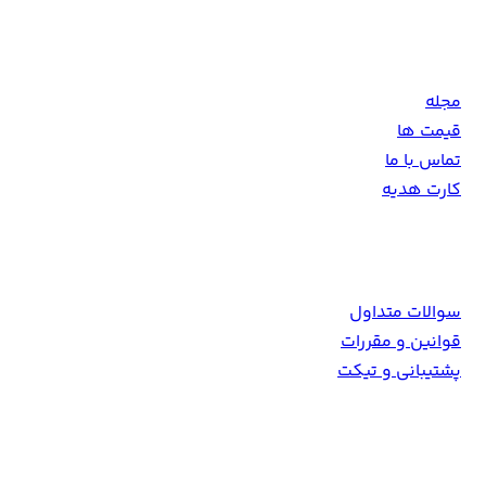
دهد.
مجله
قیمت ها
تماس با ما
کارت هدیه
همکاری با ما
سوالات متداول
قوانین و مقررات
پشتیبانی و تیکت
Info [at] 9movie [dot] tv