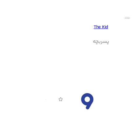
1921
The Kid
پسربچه
ناین مووی، سرویس دانلود فیلم و سریال و تماشای آنلاین است.
تلاش تیم ناین مووی همواره بر این است که جدیدترین آثار فاخر
سینمای جهان را با بالاترین کیفیت در اختیار همراهان خود قرار