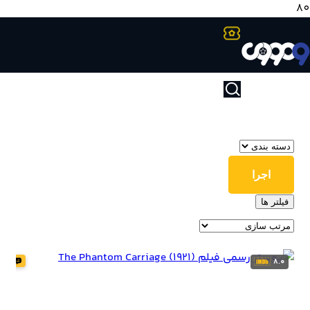
آرشیو فیلم و سریال های 1921
1921
اجرا
فیلتر ها
8.0