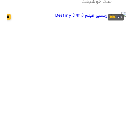
سگ خوشبخت
7.6