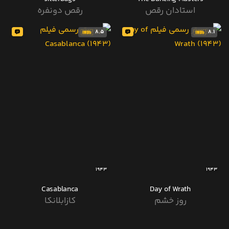
استادان رقص
رقص دونفره
8.5
8.1
1943
1943
Casablanca
Day of Wrath
روز خشم
کازابلانکا