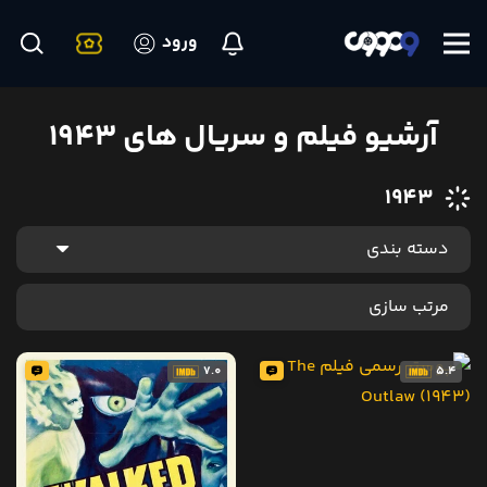
ورود
آرشیو فیلم و سریال های 1943
1943
7.0
5.4