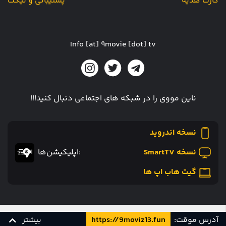
کارت هدیه
پشتیبانی و تیکت
Info [at] 9movie [dot] tv
ناین مووی را در شبکه های اجتماعی دنبال کنید!!!
نسخه اندروید
نسخه SmartTV
:اپلیکیشن‌ها
گیت هاب اپ ها
طراحی و توسعه توسط
آدرس موقت:
https://9moviz13.fun
بیشتر