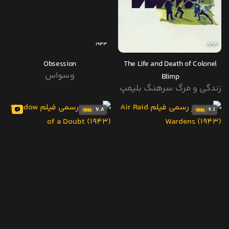
1943
1943
Obsession
The Life and Death of Colonel
وسواس
Blimp
زندگی و مرگ سرهنگ بلیمپ
7.8
6.1