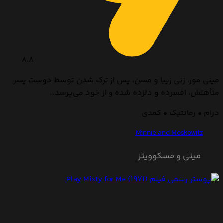
8.8
مینی مور، زنی زیبا و مسن، پس از ترک شدن توسط دوست پسر
متأهلش، افسرده و دلزده شده و از خود می‌پرسد…
درام • رمانتیک • کمدی
Minnie and Moskowitz
مینی و مسکوویتز