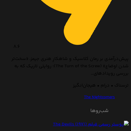
8.6
پیش‌درآمدی بر رمان کلاسیک و شاهکارِ هنری جیمز، «سخت‌تر
شدن اوضاع» (The Turn of the Screw)؛ روایتی تاریک که به
بررسی رویدادهای…
ترسناک • درام • هیجان‌انگیز
The Nightcomers
شب‌روها