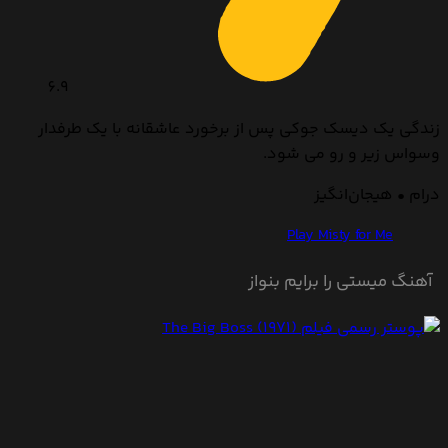
6.9
زندگی یک دیسک جوکی پس از برخورد عاشقانه با یک طرفدار
وسواس زیر و رو می شود.
درام • هیجان‌انگیز
Play Misty for Me
آهنگ میستی را برایم بنواز