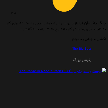
7.8
چنگ چائو-آن (با بازی بروس لی)، جوانی چینی است که برای کار
به تایلند می‌رود و در کارخانه یخ به همراه بستگانش…
اکشن • جنایی • درام
The Big Boss
رئیس بزرگ